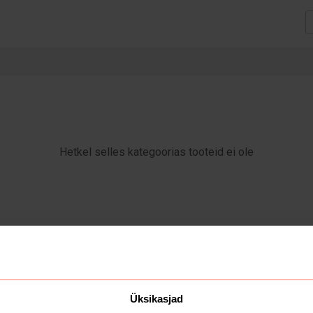
Hetkel selles kategoorias tooteid ei ole
Üksikasjad