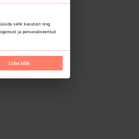
üsida selle kasutust ning
ogemust ja personaliseeritud
Luba kõik