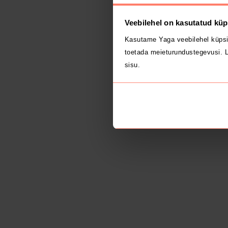
Veebilehel on kasutatud küp
Kasutame Yaga veebilehel küpsi
toetada meieturundustegevusi. L
sisu.