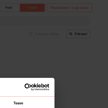
Registreeru / Logi sisse
Poed
Tooted
Salvesta otsing
Filtreeri
Teave