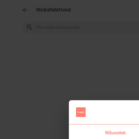
Mobiiltelefonid
Nõusolek