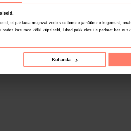
siseid.
seid, et pakkuda mugavat veebis ostlemise jamüümise kogemust, analü
ubades kasutada kõiki küpsiseid, lubad pakkudasulle parimat kasutusk
Kohanda