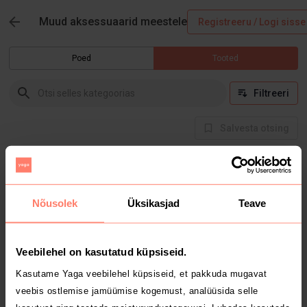
Muud aksessuaarid meestele
Registreeru / Logi sisse
Poed
Tooted
Filtreeri
Salvesta otsing
Hetkel selles kategoorias tooteid ei ole
Nõusolek
Üksikasjad
Teave
Veebilehel on kasutatud küpsiseid.
Kasutame Yaga veebilehel küpsiseid, et pakkuda mugavat
veebis ostlemise jamüümise kogemust, analüüsida selle