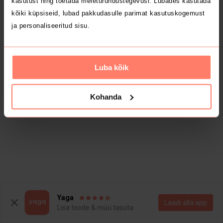
kasutust ning toetada meieturundustegevusi. Lubades kasutada
kõiki küpsiseid, lubad pakkudasulle parimat kasutuskogemust
ja personaliseeritud sisu.
Luba kõik
Kohanda
Yaga
Laadi alla äpp
Lisa toode & müü tasuta