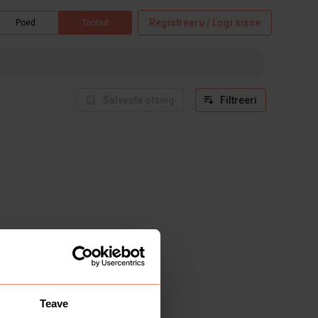
Registreeru / Logi sisse
Poed
Tooted
Salvesta otsing
Filtreeri
Teave