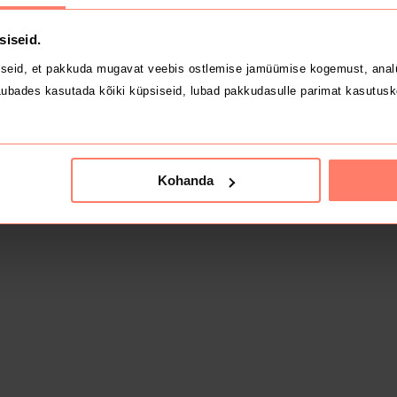
siseid.
seid, et pakkuda mugavat veebis ostlemise jamüümise kogemust, analü
ubades kasutada kõiki küpsiseid, lubad pakkudasulle parimat kasutusk
Kohanda