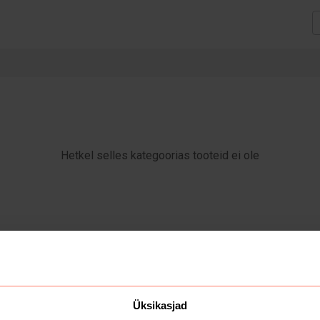
Hetkel selles kategoorias tooteid ei ole
Üksikasjad