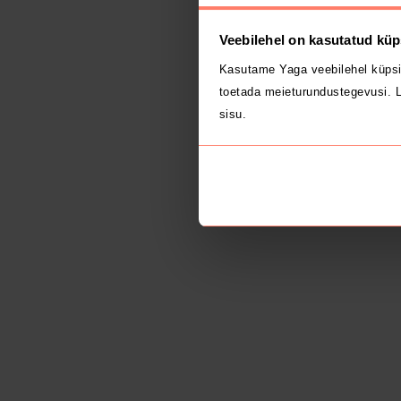
Veebilehel on kasutatud küp
Kasutame Yaga veebilehel küpsi
toetada meieturundustegevusi. L
sisu.