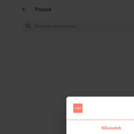
Pluusid
Nõusolek