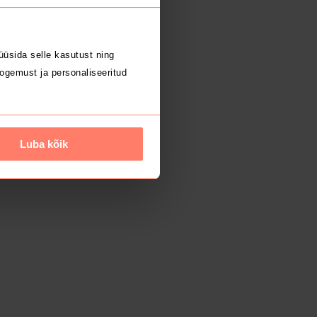
üsida selle kasutust ning
ogemust ja personaliseeritud
Luba kõik