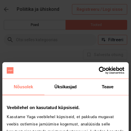
Poliitika ja ühiskond
Registreeru / Logi sisse
Poed
Tooted
Filtreeri
Salvesta otsing
Hetkel selles kategoorias tooteid ei ole
Nõusolek
Üksikasjad
Teave
Veebilehel on kasutatud küpsiseid.
Kasutame Yaga veebilehel küpsiseid, et pakkuda mugavat
veebis ostlemise jamüümise kogemust, analüüsida selle