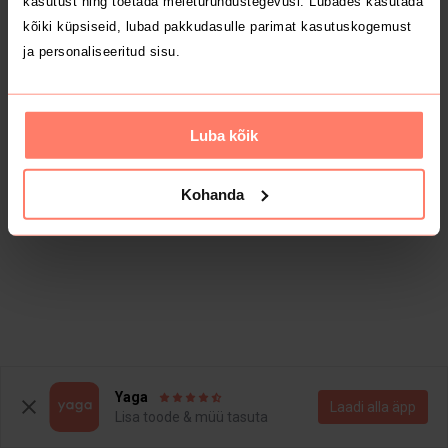
kasutust ning toetada meieturundustegevusi. Lubades kasutada
kõiki küpsiseid, lubad pakkudasulle parimat kasutuskogemust
ja personaliseeritud sisu.
Luba kõik
Kohanda
Yaga
Laadi alla äpp
Lisa toode & müü tasuta