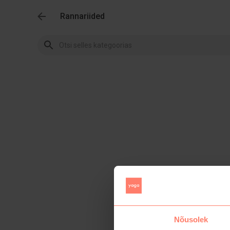
Rannariided
Nõusolek