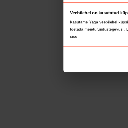
Veebilehel on kasutatud küp
Kasutame Yaga veebilehel küpsi
toetada meieturundustegevusi. L
sisu.