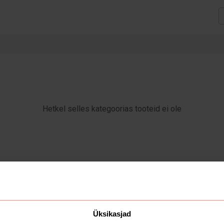
Hetkel selles kategoorias tooteid ei ole
Üksikasjad