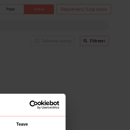
Registreeru / Logi sisse
Poed
Tooted
Salvesta otsing
Filtreeri
Teave