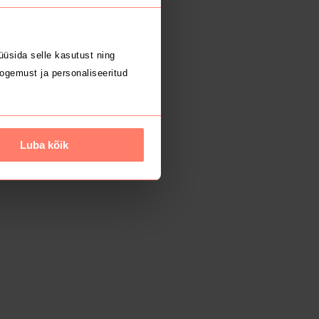
üsida selle kasutust ning
ogemust ja personaliseeritud
Luba kõik