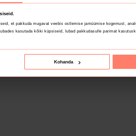
siseid.
seid, et pakkuda mugavat veebis ostlemise jamüümise kogemust, analü
ubades kasutada kõiki küpsiseid, lubad pakkudasulle parimat kasutusk
Kohanda