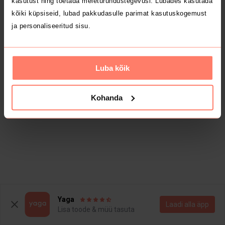
kasutust ning toetada meieturundustegevusi. Lubades kasutada
kõiki küpsiseid, lubad pakkudasulle parimat kasutuskogemust
ja personaliseeritud sisu.
Luba kõik
Kohanda
Yaga
Laadi alla äpp
Lisa toode & müü tasuta