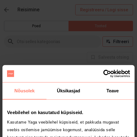
Reisimine
Registreeru / Logi sisse
Poed
Tooted
Filtreeri
Salvesta otsing
Hetkel selles kategoorias tooteid ei ole
Nõusolek
Üksikasjad
Teave
Veebilehel on kasutatud küpsiseid.
Kasutame Yaga veebilehel küpsiseid, et pakkuda mugavat
veebis ostlemise jamüümise kogemust, analüüsida selle