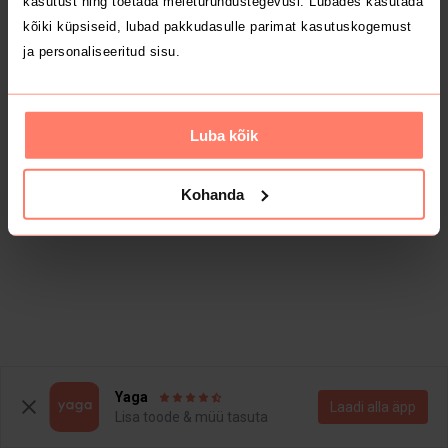
kasutust ning toetada meieturundustegevusi. Lubades kasutada
kõiki küpsiseid, lubad pakkudasulle parimat kasutuskogemust
ja personaliseeritud sisu.
Luba kõik
Kohanda
Yaga
Laadi alla äpp
Lisa toode & müü tasuta