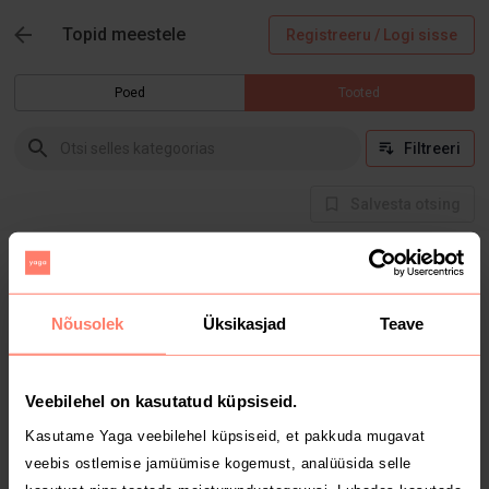
Topid meestele
Registreeru / Logi sisse
Poed
Tooted
Filtreeri
Salvesta otsing
Hetkel selles kategoorias tooteid ei ole
Nõusolek
Üksikasjad
Teave
Veebilehel on kasutatud küpsiseid.
Kasutame Yaga veebilehel küpsiseid, et pakkuda mugavat
veebis ostlemise jamüümise kogemust, analüüsida selle