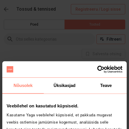
Tossud & tennised
Registreeru / Logi sisse
Poed
Tooted
Filtreeri
Salvesta otsing
Hetkel selles kategoorias tooteid ei ole
Nõusolek
Üksikasjad
Teave
Veebilehel on kasutatud küpsiseid.
Kasutame Yaga veebilehel küpsiseid, et pakkuda mugavat
veebis ostlemise jamüümise kogemust, analüüsida selle