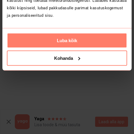
kasutust ning toetada meieturundustegevusi. Lubades kasutada
kõiki küpsiseid, lubad pakkudasulle parimat kasutuskogemust
ja personaliseeritud sisu.
Luba kõik
Kohanda
Yaga
Laadi alla äpp
Lisa toode & müü tasuta