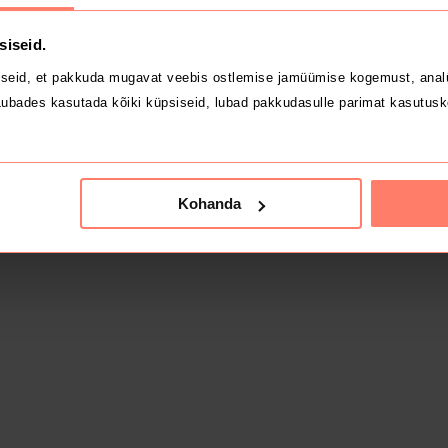
siseid.
seid, et pakkuda mugavat veebis ostlemise jamüümise kogemust, analü
ubades kasutada kõiki küpsiseid, lubad pakkudasulle parimat kasutusk
Kohanda