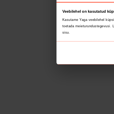
Veebilehel on kasutatud küp
Kasutame Yaga veebilehel küpsi
toetada meieturundustegevusi. L
sisu.