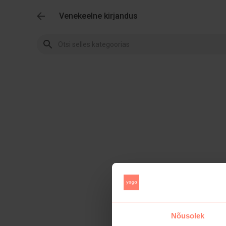
Venekeelne kirjandus
Nõusolek