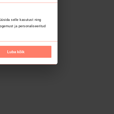
üsida selle kasutust ning
ogemust ja personaliseeritud
Luba kõik