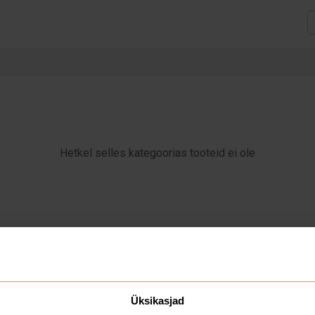
Hetkel selles kategoorias tooteid ei ole
Üksikasjad