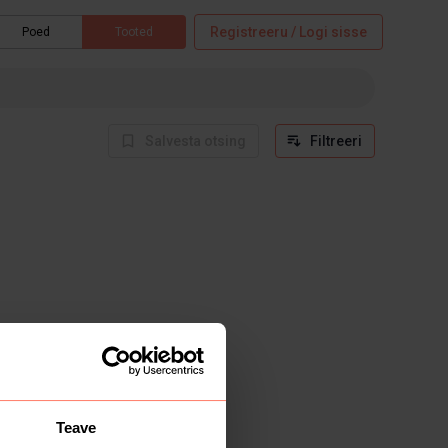
Registreeru / Logi sisse
Poed
Tooted
Salvesta otsing
Filtreeri
Teave