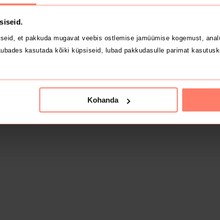
siseid.
seid, et pakkuda mugavat veebis ostlemise jamüümise kogemust, analü
ubades kasutada kõiki küpsiseid, lubad pakkudasulle parimat kasutusk
Kohanda