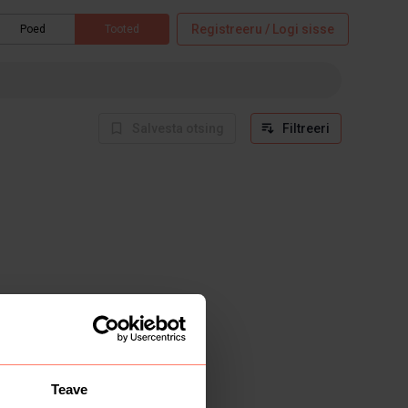
Registreeru / Logi sisse
Poed
Tooted
Salvesta otsing
Filtreeri
Teave