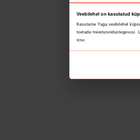
Veebilehel on kasutatud küp
Kasutame Yaga veebilehel küpsi
toetada meieturundustegevusi. L
sisu.