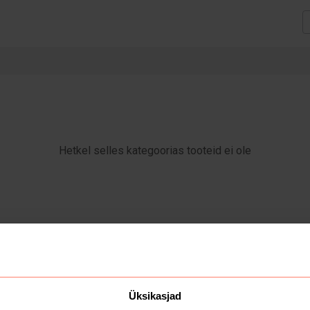
Hetkel selles kategoorias tooteid ei ole
Üksikasjad