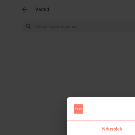
Vestid
Nõusolek