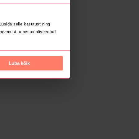
üsida selle kasutust ning
ogemust ja personaliseeritud
Luba kõik