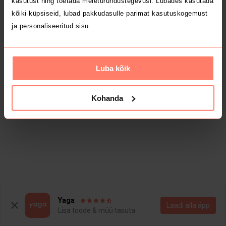
kasutust ning toetada meieturundustegevusi. Lubades kasutada
kõiki küpsiseid, lubad pakkudasulle parimat kasutuskogemust
ja personaliseeritud sisu.
Luba kõik
Kohanda
Yaga
Laadi alla äpp
Lisa toode & müü tasuta