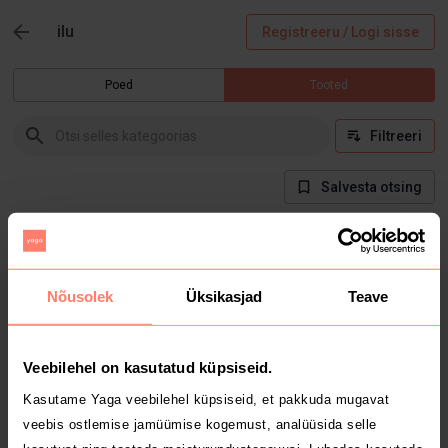
ilu
Registreeru / Logi sisse
Poed
Tooted
Filtreeri
Salvesta otsing
Hetkel selles kategoorias tooteid ei ole
Nõusolek
Üksikasjad
Teave
Veebilehel on kasutatud küpsiseid.
Kasutame Yaga veebilehel küpsiseid, et pakkuda mugavat
veebis ostlemise jamüümise kogemust, analüüsida selle