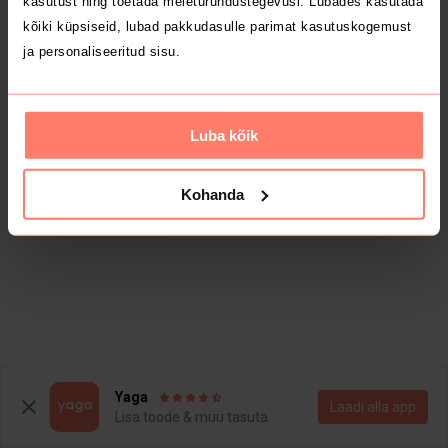
kasutust ning toetada meieturundustegevusi. Lubades kasutada
kõiki küpsiseid, lubad pakkudasulle parimat kasutuskogemust
ja personaliseeritud sisu.
Luba kõik
Kohanda
Yaga
Laadi alla äpp
Lisa toode & müü tasuta