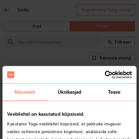
kodu
Registreeru / Logi sisse
Poed
Tooted
Filtreeri
Salvesta otsing
Hetkel selles kategoorias tooteid ei ole
Nõusolek
Üksikasjad
Teave
Veebilehel on kasutatud küpsiseid.
Kasutame Yaga veebilehel küpsiseid, et pakkuda mugavat
veebis ostlemise jamüümise kogemust, analüüsida selle