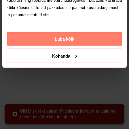
kasutust ning toetada meieturundustegevusi. Lubades kasutada
kõiki küpsiseid, lubad pakkudasulle parimat kasutuskogemust
ja personaliseeritud sisu.
Luba kõik
Kohanda
Oih! Miski läks valesti! Probleemi kordumisel palume
Yaga
ühendust võtta kasutajatoega.
Laadi alla äpp
Lisa toode & müü tasuta