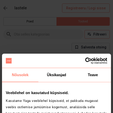
lastele
Registreeru / Logi sisse
Poed
Tooted
Filtreeri
Salvesta otsing
Hetkel selles kategoorias tooteid ei ole
Nõusolek
Üksikasjad
Teave
Veebilehel on kasutatud küpsiseid.
Kasutame Yaga veebilehel küpsiseid, et pakkuda mugavat
veebis ostlemise jamüümise kogemust, analüüsida selle