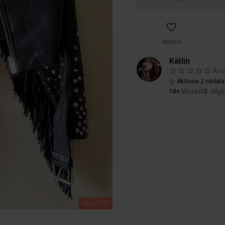
Meeldib
Kätlin
Arv
Aktiivne 2 nädala
10+
Müüdud
2
Jälgij
MÜÜDUD