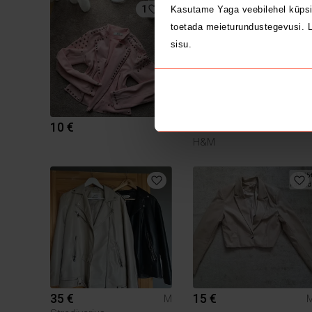
1
Kasutame Yaga veebilehel küpsi
toetada meieturundustegevusi. L
sisu.
10 €
3 €
M
H&M
35 €
15 €
M