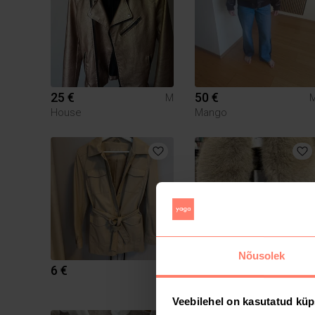
25 €
50 €
M
House
Mango
Nõusolek
6 €
69.9 €
M
Veebilehel on kasutatud küp