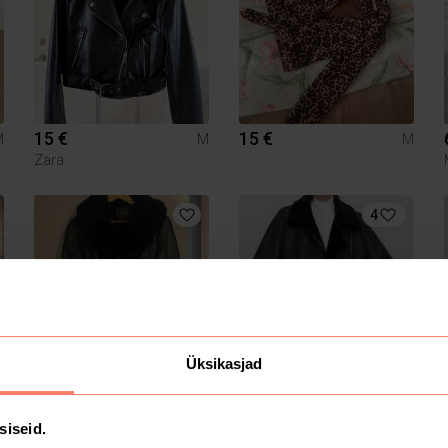
15 €
15 €
M
M
M
Zara
4
Üksikasjad
25 €
30 €
M
M
M
Zara
siseid.