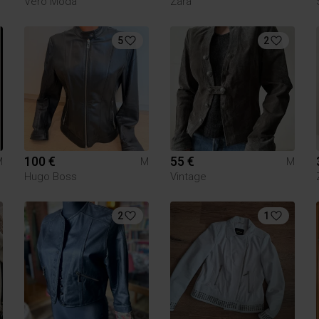
Vero Moda
Zara
5
2
100 €
55 €
M
M
M
Hugo Boss
Vintage
2
1