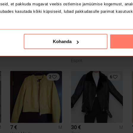
seid, et pakkuda mugavat veebis ostlemise jamüümise kogemust, analü
ubades kasutada kõiki küpsiseid, lubad pakkudasulle parimat kasutusk
Kohanda
20 €
10 €
M
M
M
Esprit
2
6
7 €
30 €
M
M
M