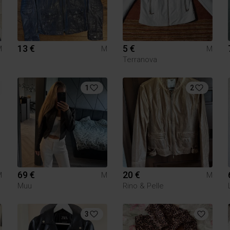
13 €
5 €
M
M
M
Terranova
1
2
69 €
20 €
M
M
M
Muu
Rino & Pelle
3