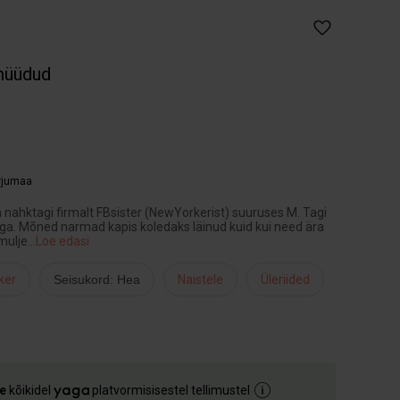
müüdud
arjumaa
nahktagi firmalt FBsister (NewYorkerist) suuruses M. Tagi
. Mõned narmad kapis koledaks läinud kuid kui need ära
dmulje
...
Loe edasi
ker
Seisukord: Hea
Naistele
Üleriided
e
kõikidel
platvormisisestel tellimustel