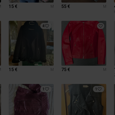
15 €
55 €
M
M
M
4
15 €
75 €
M
M
M
1
1