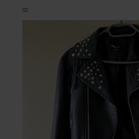
Naistele | Must narmaste ja neetidega nahktagi fir | YAGA