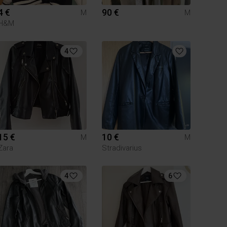
4 €
90 €
M
M
H&M
4
15 €
10 €
M
M
Zara
Stradivarius
4
6