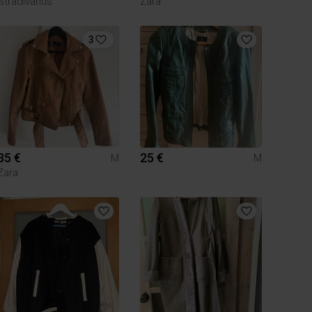
Stradivarius
Zara
3
35 €
25 €
M
M
Zara