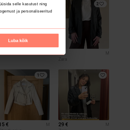
1
2
üsida selle kasutust ning
ogemust ja personaliseeritud
Luba kõik
15 €
8 €
M
M
Zara
1
15 €
29 €
M
M