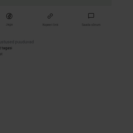
Jaga
Kopeeri link
Saada sõnum
ustused puuduvad
t tagasi
at