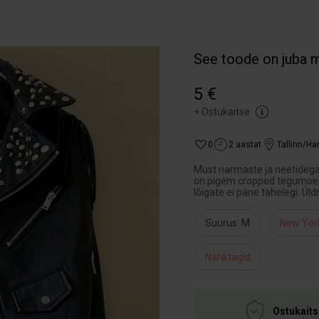
See toode on juba 
5 €
+
Ostukaitse
0
2 aastat
Tallinn/H
Must narmaste ja neetidega 
on pigem cropped tegumoega
lõigate ei pane tähelegi. Ül
Suurus: M
New Yor
Nahktagid
Ostukaits