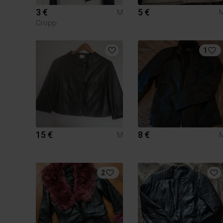
3 €
5 €
M
Cropp
1
15 €
8 €
M
2