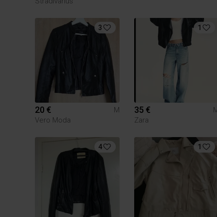
Stradivarius
3
1
20 €
35 €
M
Vero Moda
Zara
4
1