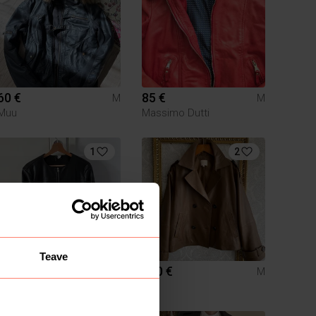
60 €
85 €
M
M
Muu
Massimo Dutti
1
2
Teave
15 €
350 €
M
M
H&M