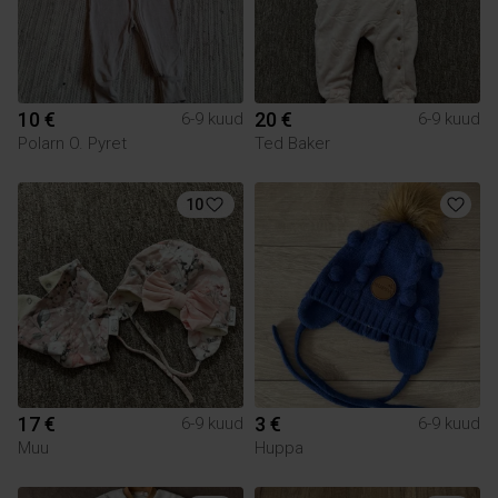
10 €
20 €
6-9 kuud
6-9 kuud
Polarn O. Pyret
Ted Baker
10
17 €
3 €
6-9 kuud
6-9 kuud
Muu
Huppa