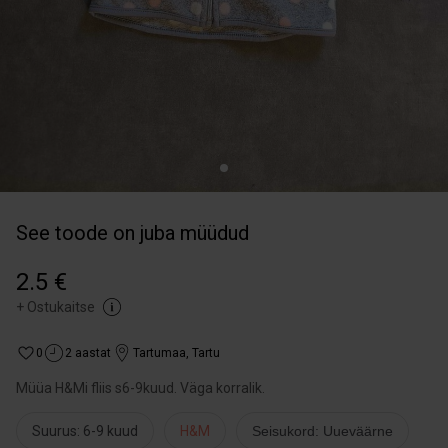
See toode on juba müüdud
2.5 €
+
Ostukaitse
0
2 aastat
Tartumaa
,
Tartu
Müüa H&Mi fliis s6-9kuud. Väga korralik.
Suurus: 6-9 kuud
H&M
Seisukord: Uueväärne