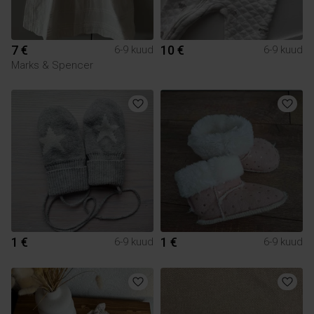
7 €
10 €
6-9 kuud
6-9 kuud
Marks & Spencer
1 €
1 €
6-9 kuud
6-9 kuud