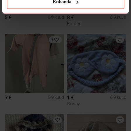
Kohanda
5 €
8 €
6-9 kuud
6-9 kuud
Breden
2
7 €
1 €
6-9 kuud
6-9 kuud
Sinsay