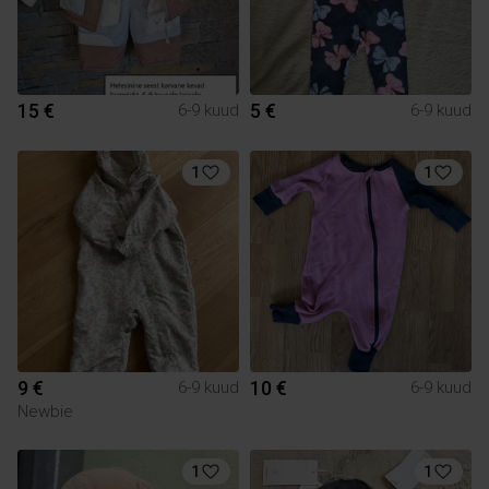
15 €
5 €
6-9 kuud
6-9 kuud
1
1
9 €
10 €
6-9 kuud
6-9 kuud
Newbie
1
1