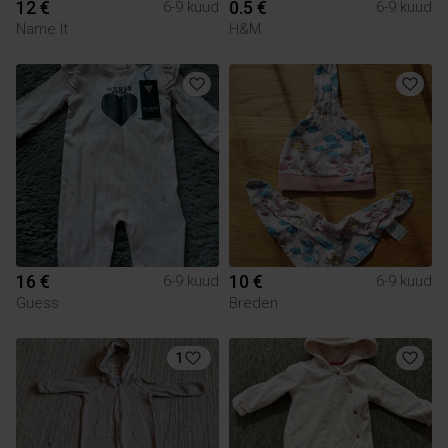
12 €
0.5 €
6-9 kuud
6-9 kuud
Name It
H&M
16 €
10 €
6-9 kuud
6-9 kuud
Guess
Breden
1