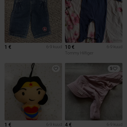
1 €
10 €
6-9 kuud
6-9 kuud
Tommy Hilfiger
5
1 €
4 €
6-9 kuud
6-9 kuud