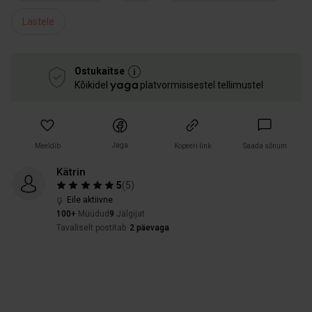
Lastele
Ostukaitse
Kõikidel
platvormisisestel tellimustel
Jaga
Meeldib
Kopeeri link
Saada sõnum
Kätrin
5
(
5
)
Eile aktiivne
100+
Müüdud
9
Jälgijat
Tavaliselt postitab
2 päevaga