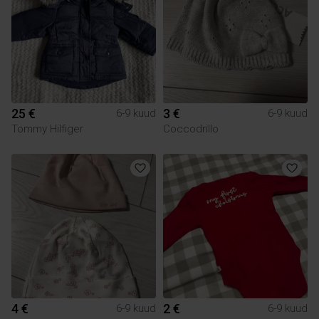
25 €
3 €
6-9 kuud
6-9 kuud
Tommy Hilfiger
Coccodrillo
4 €
2 €
6-9 kuud
6-9 kuud