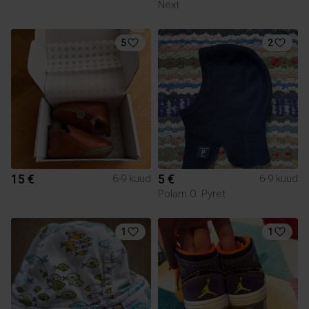
Next
5
2
15 €
5 €
6-9 kuud
6-9 kuud
Polarn O. Pyret
1
1