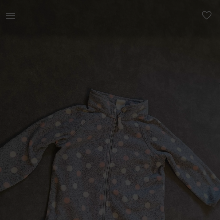
Lastele | Müüa H&amp;Mi fliis s6-9kuud. Väga korr | YAGA