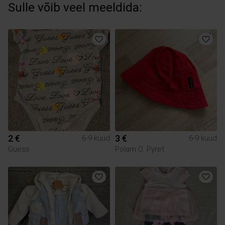
Sulle võib veel meeldida:
2 €
3 €
6-9 kuud
6-9 kuud
Guess
Polarn O. Pyret