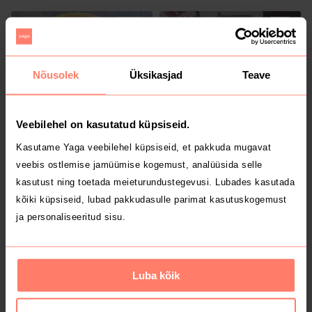
10
1
Nõusolek
Üksikasjad
Teave
Veebilehel on kasutatud küpsiseid.
Kasutame Yaga veebilehel küpsiseid, et pakkuda mugavat
5 €
10 €
6-9 kuud
6-9 kuud
veebis ostlemise jamüümise kogemust, analüüsida selle
Joha
kasutust ning toetada meieturundustegevusi. Lubades kasutada
kõiki küpsiseid, lubad pakkudasulle parimat kasutuskogemust
1
ja personaliseeritud sisu.
Luba kõik