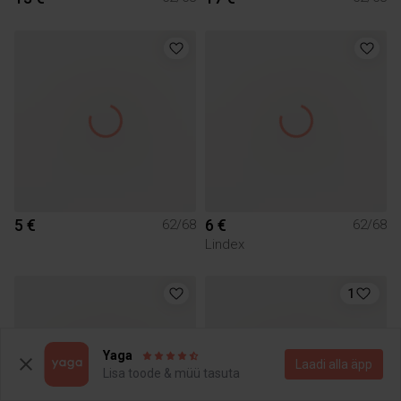
5 €
6 €
62/68
62/68
Lindex
1
Yaga
Laadi alla äpp
Lisa toode & müü tasuta