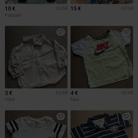
10 €
15 €
62/68
62/68
Kappahl
3 €
4 €
62/68
62/68
H&M
Nike