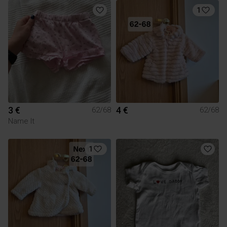
1
3 €
4 €
62/68
62/68
Name It
1