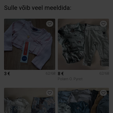
Sulle võib veel meeldida:
3 €
8 €
62/68
62/68
Polarn O. Pyret