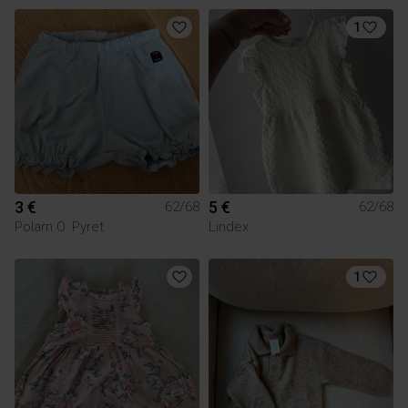
1
3 €
5 €
62/68
62/68
Polarn O. Pyret
Lindex
1