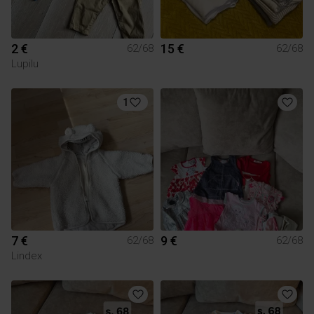
2 €
15 €
62/68
62/68
Lupilu
1
7 €
9 €
62/68
62/68
Lindex