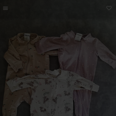
Lastele | Müüa kappahli tudukad s62. Oravatega kõ | YAGA