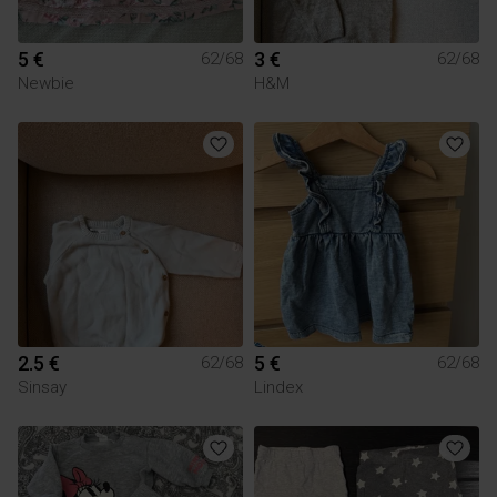
5 €
3 €
62/68
62/68
Newbie
H&M
2.5 €
5 €
62/68
62/68
Sinsay
Lindex