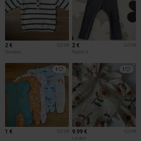
2 €
2 €
62/68
62/68
Newbie
Name It
1
1
1 €
9.99 €
62/68
62/68
Lindex