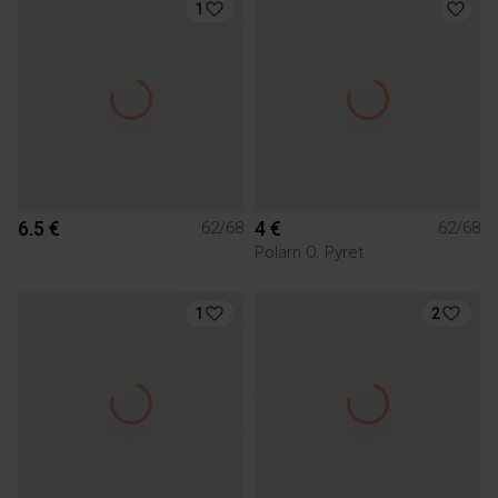
1
6.5 €
4 €
62/68
62/68
Polarn O. Pyret
1
2