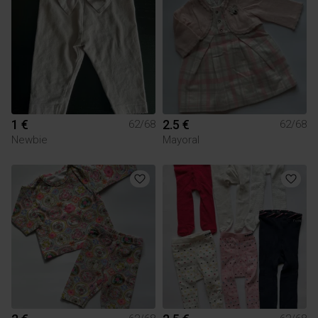
1 €
2.5 €
62/68
62/68
Newbie
Mayoral