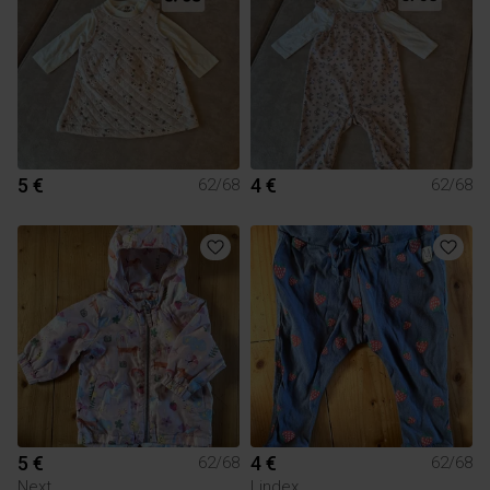
5 €
4 €
62/68
62/68
5 €
4 €
62/68
62/68
Next
Lindex