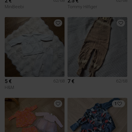
2 €
2.5 €
62/68
62/68
MiniBeebi
Tommy Hilfiger
5 €
7 €
62/68
62/68
H&M
1