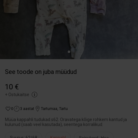
See toode on juba müüdud
10 €
+
Ostukaitse
0
3 aastat
Tartumaa
,
Tartu
Müüa kappahli tudukad s62. Oravatega kõige rohkem kantud ja
kulunud (saab veel kasutada), seentega korralikud.
Suurus: 62/68
Kappahl
Seisukord: Hea