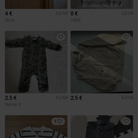
4 €
0 €
62/68
62/68
Next
H&M
2.5 €
2.5 €
62/68
62/68
Name It
1