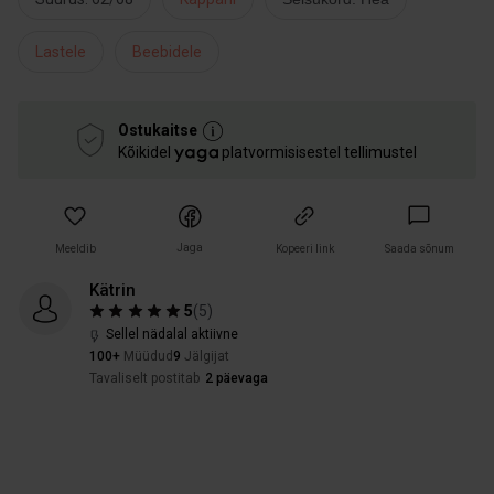
Lastele
Beebidele
Ostukaitse
Kõikidel
platvormisisestel tellimustel
Jaga
Meeldib
Kopeeri link
Saada sõnum
Kätrin
5
(
5
)
Sellel nädalal aktiivne
100+
Müüdud
9
Jälgijat
Tavaliselt postitab
2 päevaga