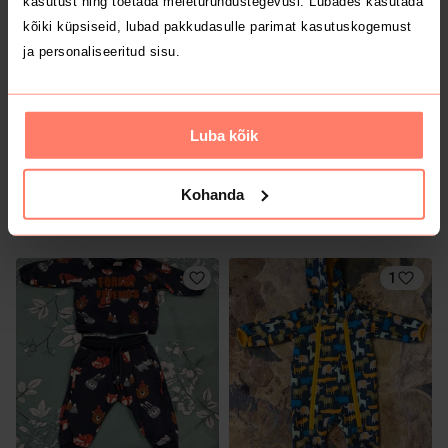
kasutust ning toetada meieturundustegevusi. Lubades kasutada
2
kõiki küpsiseid, lubad pakkudasulle parimat kasutuskogemust
ja personaliseeritud sisu.
Luba kõik
Kohanda
1 €
8 €
62/68
62/68
Name It
1