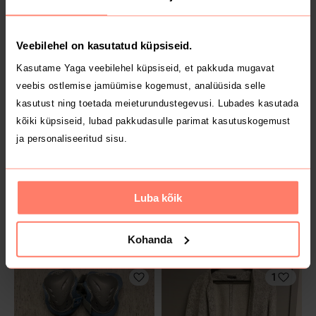
MÜÜDUD
MÜÜDUD
8 €
16 €
XL
L
Veebilehel on kasutatud küpsiseid.
Myprotein
Kasutame Yaga veebilehel küpsiseid, et pakkuda mugavat
veebis ostlemise jamüümise kogemust, analüüsida selle
kasutust ning toetada meieturundustegevusi. Lubades kasutada
kõiki küpsiseid, lubad pakkudasulle parimat kasutuskogemust
ja personaliseeritud sisu.
Luba kõik
MÜÜDUD
MÜÜDUD
10 €
15 €
L
41
Zara
Monton
Kohanda
1