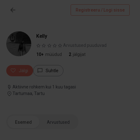
Registreeru / Logi sisse
Kelly
Arvustused puuduvad
10+
müüdud
2
jälgijat
Jälgi
Suhtle
Aktiivne rohkem kui 1 kuu tagasi
Tartumaa, Tartu
Esemed
Arvustused