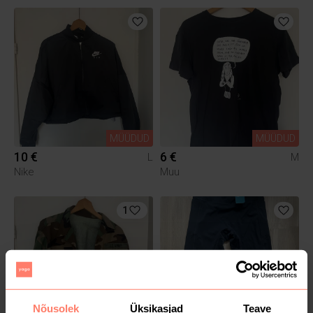
MÜÜDUD
MÜÜDUD
10 €
6 €
L
M
Nike
Muu
1
Nõusolek
Üksikasjad
Teave