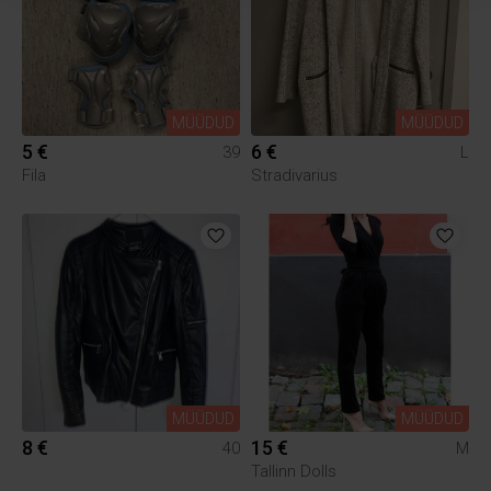
MÜÜDUD
MÜÜDUD
5 €
6 €
39
L
Fila
Stradivarius
MÜÜDUD
MÜÜDUD
8 €
15 €
40
M
Tallinn Dolls