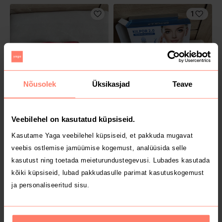
1
Nõusolek
Üksikasjad
Teave
6 €
22 €
Veebilehel on kasutatud küpsiseid.
Kasutame Yaga veebilehel küpsiseid, et pakkuda mugavat
1
2
veebis ostlemise jamüümise kogemust, analüüsida selle
kasutust ning toetada meieturundustegevusi. Lubades kasutada
kõiki küpsiseid, lubad pakkudasulle parimat kasutuskogemust
ja personaliseeritud sisu.