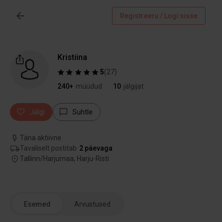
Registreeru / Logi sisse
Kristiina
5
(
27
)
240+
müüdud
10
jälgijat
Jälgi
Suhtle
Täna aktiivne
Tavaliselt postitab
2 päevaga
Tallinn/Harjumaa, Harju-Risti
Esemed
Arvustused