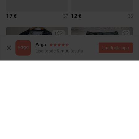
17 €
12 €
37
36
1
Yaga
Laadi alla äpp
Lisa toode & müü tasuta
19 €
14 €
L
M