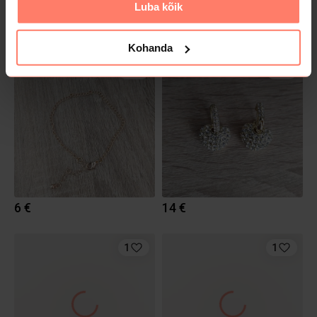
Luba kõik
58 €
12.5 €
Dolce & Gabbana
Kohanda
1
1
6 €
14 €
1
1