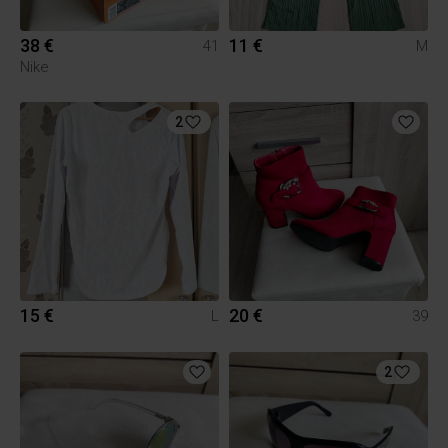
38 €
11 €
41
M
Nike
2
15 €
20 €
L
39
2