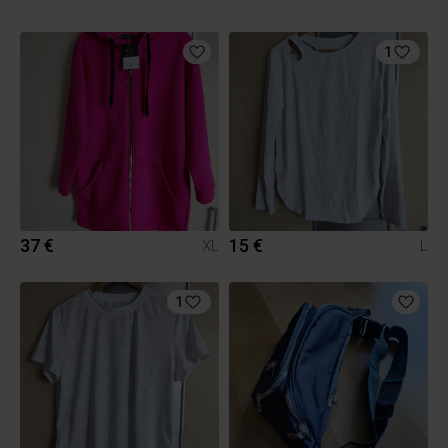
1
37 €
15 €
XL
L
1