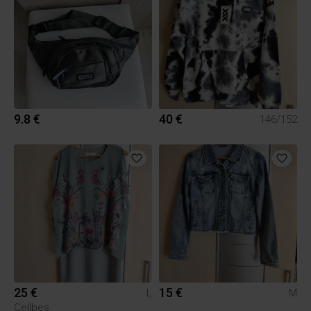
9.8 €
40 €
146/152
25 €
15 €
L
M
Cellbes