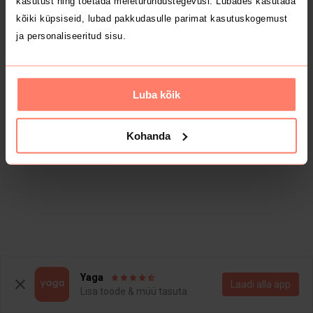
kasutust ning toetada meieturundustegevusi. Lubades kasutada
kõiki küpsiseid, lubad pakkudasulle parimat kasutuskogemust
ja personaliseeritud sisu.
Luba kõik
Kohanda
Yaga
Laadi alla äpp
Lisa toode & müü tasuta