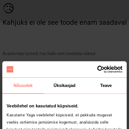
Naistele | Nahast jakk/pinsak +( ära võetav ) värv | YAGA
😥
Kahjuks ei ole see toode enam saadaval
Avasta teisi tooteid, mis Sulle veel meeldida võiksid
Yaga pealehele
Nõusolek
Üksikasjad
Teave
Veebilehel on kasutatud küpsiseid.
Kasutame Yaga veebilehel küpsiseid, et pakkuda mugavat
veebis ostlemise jamüümise kogemust, analüüsida selle