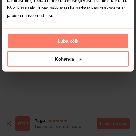
kasutust ning toetada meieturundustegevusi. Lubades kasutada
kõiki küpsiseid, lubad pakkudasulle parimat kasutuskogemust
ja personaliseeritud sisu.
Luba kõik
Kohanda
Yaga
Laadi alla äpp
Lisa toode & müü tasuta