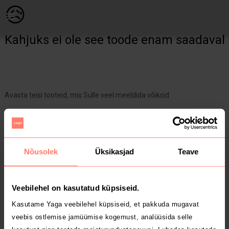
Naistele | Pesukomplekt. L/X/L ( 85 C ) Uus! | YAGA
😥
Kahjuks ei ole see toode enam saadaval
Avasta teisi tooteid, mis Sulle veel meeldida võiksid
Yaga pealehele
Nõusolek
Üksikasjad
Teave
Veebilehel on kasutatud küpsiseid.
Kasutame Yaga veebilehel küpsiseid, et pakkuda mugavat
veebis ostlemise jamüümise kogemust, analüüsida selle