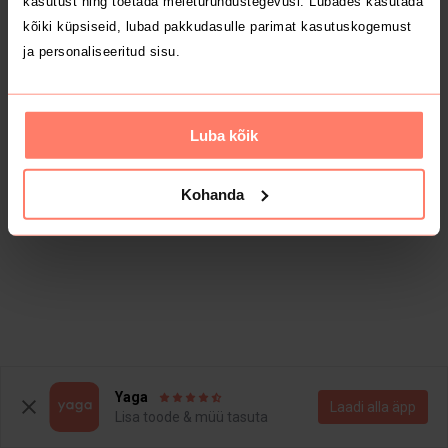
kasutust ning toetada meieturundustegevusi. Lubades kasutada
kõiki küpsiseid, lubad pakkudasulle parimat kasutuskogemust
ja personaliseeritud sisu.
Luba kõik
Kohanda
Yaga
Laadi alla äpp
Lisa toode & müü tasuta