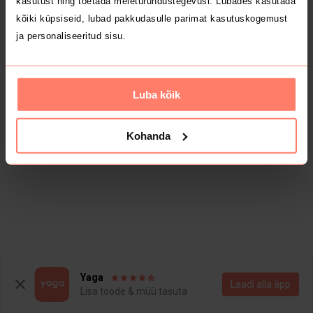
kasutust ning toetada meieturundustegevusi. Lubades kasutada
kõiki küpsiseid, lubad pakkudasulle parimat kasutuskogemust
ja personaliseeritud sisu.
Luba kõik
Kohanda
Yaga
Laadi alla äpp
Lisa toode & müü tasuta