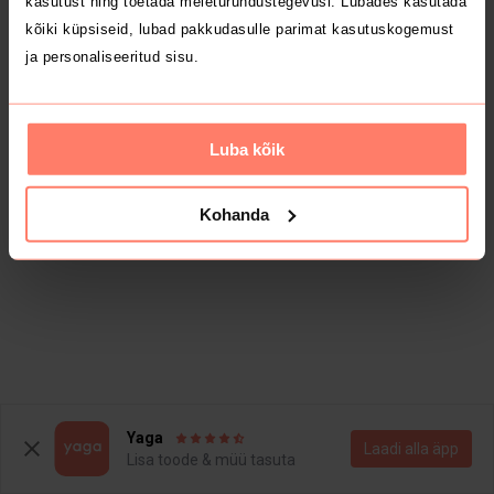
kasutust ning toetada meieturundustegevusi. Lubades kasutada
kõiki küpsiseid, lubad pakkudasulle parimat kasutuskogemust
ja personaliseeritud sisu.
Luba kõik
Kohanda
Yaga
Laadi alla äpp
Lisa toode & müü tasuta