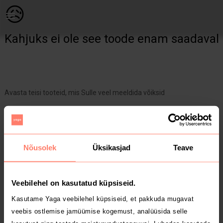
Kodu | Külg kardinad 2 tk. Hall/valgega , laiu | YAGA
😥
Kahjuks ei ole see toode enam saadaval
Avasta teisi tooteid, mis Sulle veel meeldida võiksid
Yaga pealehele
Nõusolek
Üksikasjad
Teave
Veebilehel on kasutatud küpsiseid.
Kasutame Yaga veebilehel küpsiseid, et pakkuda mugavat
veebis ostlemise jamüümise kogemust, analüüsida selle