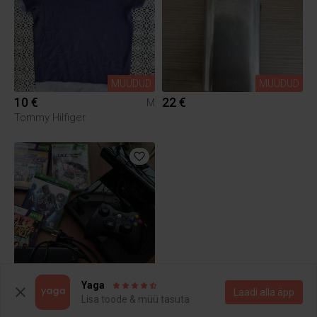
MÜÜDUD
MÜÜDUD
10 €
22 €
M
Tommy Hilfiger
MÜÜDUD
Yaga
65 €
Laadi alla äpp
Lisa toode & müü tasuta