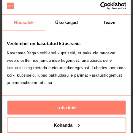
Nõusolek
Üksikasjad
Teave
MÜÜDUD
MÜÜDUD
50 €
40 €
S
M
Veebilehel on kasutatud küpsiseid.
Tommy Hilfiger
Tommy Hilfiger
Kasutame Yaga veebilehel küpsiseid, et pakkuda mugavat
veebis ostlemise jamüümise kogemust, analüüsida selle
kasutust ning toetada meieturundustegevusi. Lubades kasutada
kõiki küpsiseid, lubad pakkudasulle parimat kasutuskogemust
ja personaliseeritud sisu.
Luba kõik
MÜÜDUD
MÜÜDUD
10 €
28 €
XL
XL
Kohanda
Adidas
Tommy Hilfiger