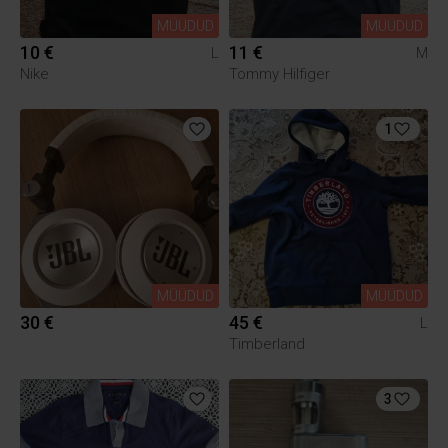
MÜÜDUD
MÜÜDUD
10 €
11 €
L
M
Nike
Tommy Hilfiger
1
MÜÜDUD
MÜÜDUD
30 €
45 €
L
Timberland
3