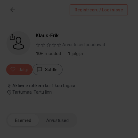
Registreeru / Logi sisse
Klaus-Erik
Arvustused puuduvad
10+
müüdud
1
jälgija
Jälgi
Suhtle
Aktiivne rohkem kui 1 kuu tagasi
Tartumaa, Tartu linn
Esemed
Arvustused