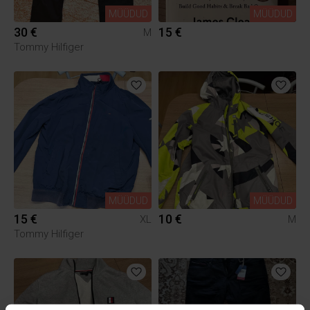
MÜÜDUD
MÜÜDUD
30 €
15 €
M
Tommy Hilfiger
MÜÜDUD
MÜÜDUD
15 €
10 €
XL
M
Tommy Hilfiger