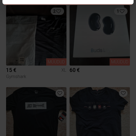
2
1
MÜÜDUD
MÜÜDUD
15 €
60 €
XL
Gymshark