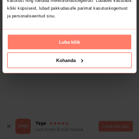
kasutust ning toetada meieturundustegevusi. Lubades kasutada
kõiki küpsiseid, lubad pakkudasulle parimat kasutuskogemust
ja personaliseeritud sisu.
Luba kõik
Kohanda
Yaga
Laadi alla äpp
Lisa toode & müü tasuta