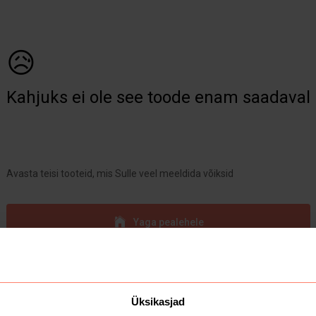
😥
Kahjuks ei ole see toode enam saadaval
Avasta teisi tooteid, mis Sulle veel meeldida võiksid
Yaga pealehele
Üksikasjad