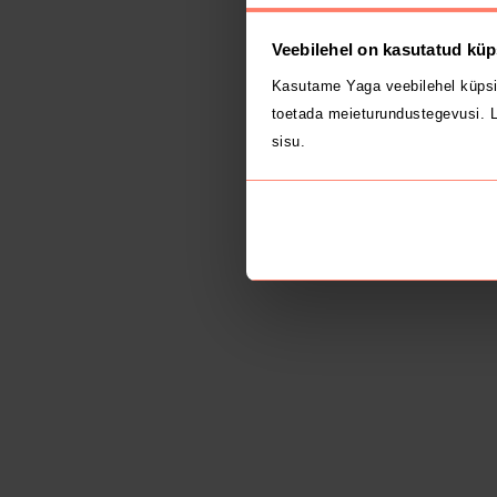
Veebilehel on kasutatud küp
Kasutame Yaga veebilehel küpsi
toetada meieturundustegevusi. L
sisu.