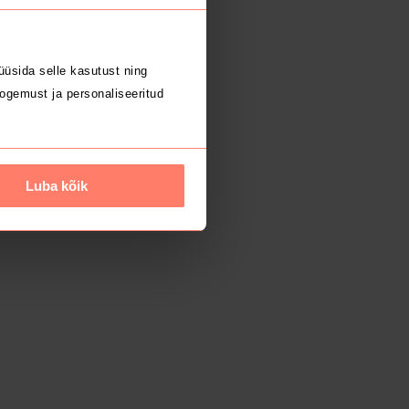
üsida selle kasutust ning
ogemust ja personaliseeritud
Luba kõik