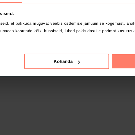
siseid.
seid, et pakkuda mugavat veebis ostlemise jamüümise kogemust, analü
ubades kasutada kõiki küpsiseid, lubad pakkudasulle parimat kasutusk
Kohanda