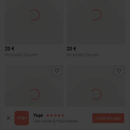
20 €
20 €
Victoria's Secret
Victoria's Secret
Yaga
Laadi alla äpp
Lisa toode & müü tasuta
20 €
20 €