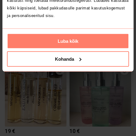
kasutust ning toetada meieturundustegevusi. Lubades kasutada
kõiki küpsiseid, lubad pakkudasulle parimat kasutuskogemust
ja personaliseeritud sisu.
Luba kõik
36 €
36 €
Victoria's Secret
Victoria's Secret
Kohanda
19 €
10 €