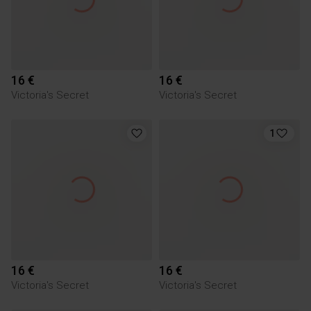
16 €
16 €
Victoria's Secret
Victoria's Secret
1
16 €
16 €
Victoria's Secret
Victoria's Secret