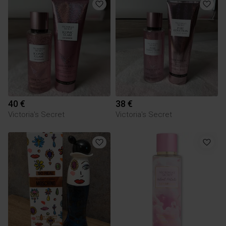
40 €
38 €
Victoria's Secret
Victoria's Secret