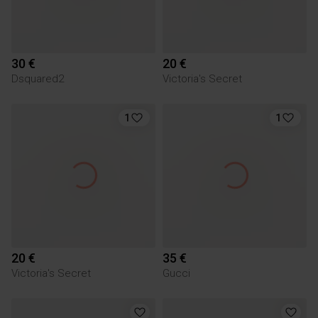
30 €
20 €
Dsquared2
Victoria's Secret
1
1
20 €
35 €
Victoria's Secret
Gucci