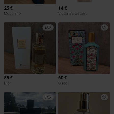
25 €
14 €
Moschino
Victoria's Secret
2
55 €
60 €
Dior
Gucci
3