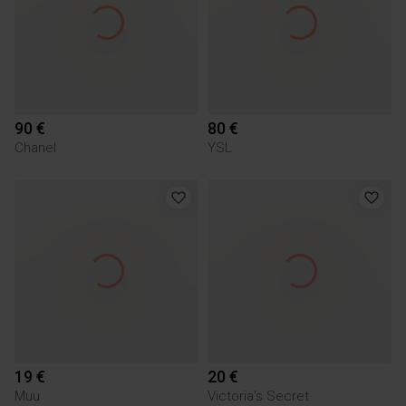
90 €
80 €
Chanel
YSL
19 €
20 €
Muu
Victoria's Secret