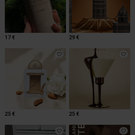
17 €
29 €
25 €
25 €