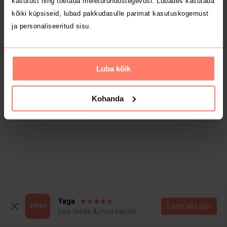
kasutust ning toetada meieturundustegevusi. Lubades kasutada
kõiki küpsiseid, lubad pakkudasulle parimat kasutuskogemust
ja personaliseeritud sisu.
Luba kõik
Kohanda
Yaga
Laadi alla äpp
Lisa toode & müü tasuta