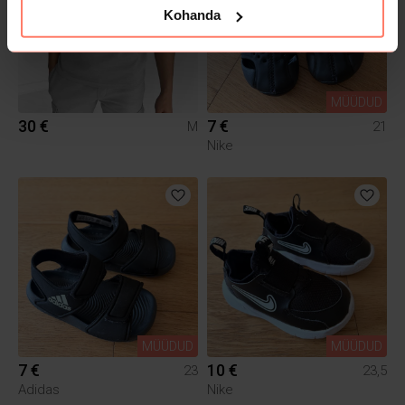
Kohanda
MÜÜDUD
30 €
7 €
M
21
Nike
MÜÜDUD
MÜÜDUD
7 €
10 €
23
23,5
Adidas
Nike