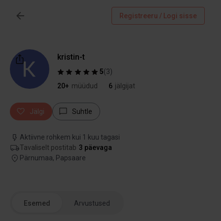
Registreeru / Logi sisse
kristin-t
5
(
3
)
20+
müüdud
6
jälgijat
Jälgi
Suhtle
Aktiivne rohkem kui 1 kuu tagasi
Tavaliselt postitab
3 päevaga
Pärnumaa, Papsaare
Esemed
Arvustused