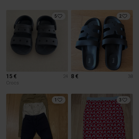
5
2
15 €
8 €
24
38
Crocs
1
3