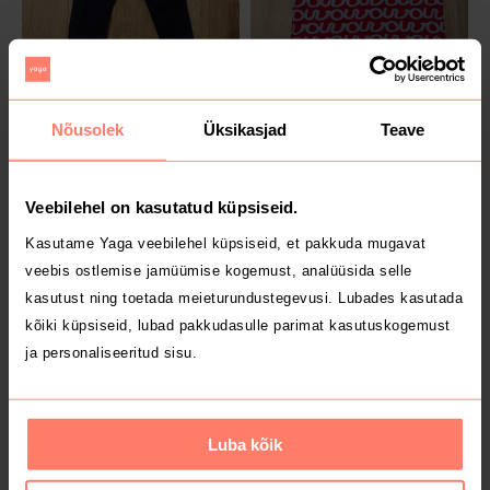
8 €
12 €
92/98
M
H&M
Ivo Nikkolo
Nõusolek
Üksikasjad
Teave
2
Veebilehel on kasutatud küpsiseid.
Kasutame Yaga veebilehel küpsiseid, et pakkuda mugavat
veebis ostlemise jamüümise kogemust, analüüsida selle
kasutust ning toetada meieturundustegevusi. Lubades kasutada
kõiki küpsiseid, lubad pakkudasulle parimat kasutuskogemust
ja personaliseeritud sisu.
15 €
25 €
S
2
Luba kõik