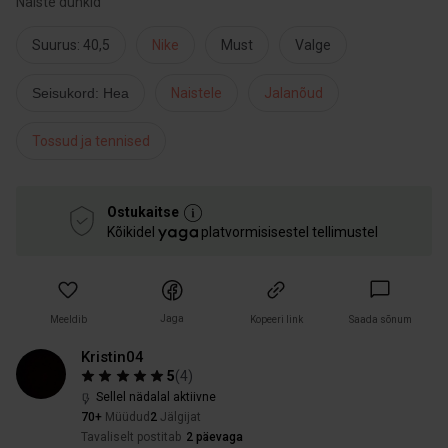
Naiste dunkid
Suurus: 40,5
Nike
Must
Valge
Seisukord: Hea
Naistele
Jalanõud
Tossud ja tennised
Ostukaitse
Kõikidel
platvormisisestel tellimustel
Jaga
Meeldib
Kopeeri link
Saada sõnum
Kristin04
5
(
4
)
Sellel nädalal aktiivne
70+
Müüdud
2
Jälgijat
Tavaliselt postitab
2 päevaga