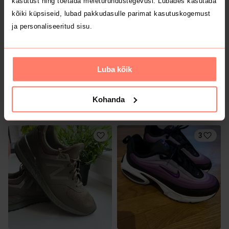
kasutust ning toetada meieturundustegevusi. Lubades kasutada
kõiki küpsiseid, lubad pakkudasulle parimat kasutuskogemust
ja personaliseeritud sisu.
Luba kõik
68 €
18.4 €
40,5
40,5
Kohanda
New Balance
3