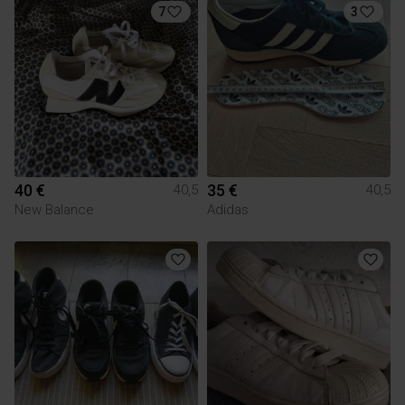
7
3
40 €
35 €
40,5
40,5
New Balance
Adidas