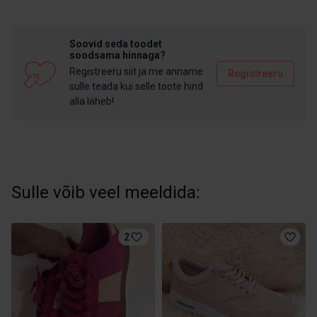
Soovid seda toodet
soodsama hinnaga?
Registreeru siit ja me anname
Registreeru
sulle teada kui selle toote hind
alla läheb!
Sulle võib veel meeldida:
2