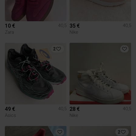
10 €
35 €
40,5
40,5
Zara
Nike
2
49 €
28 €
40,5
40,5
Asics
Nike
2