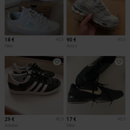
18 €
90 €
40,5
40,5
Nike
Asics
29 €
17 €
40,5
40,5
Adidas
Nike