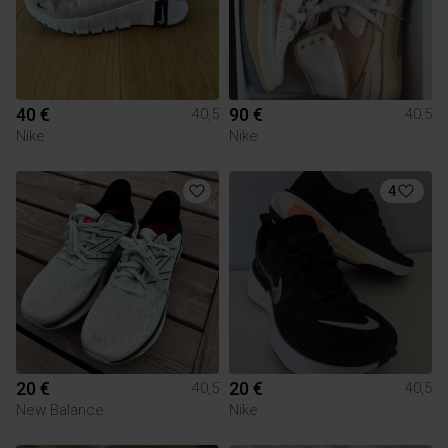
40 €
90 €
40,5
40,5
Nike
Nike
4
20 €
20 €
40,5
40,5
New Balance
Nike