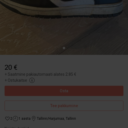
20 €
+
Saatmine pakiautomaati alates 2.85 €
+
Ostukaitse
Osta
Tee pakkumine
2
1 aasta
Tallinn/Harjumaa
,
Tallinn