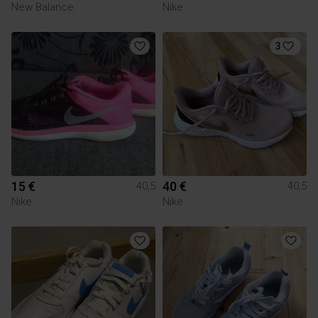
New Balance
Nike
3
15 €
40 €
40,5
40,5
Nike
Nike