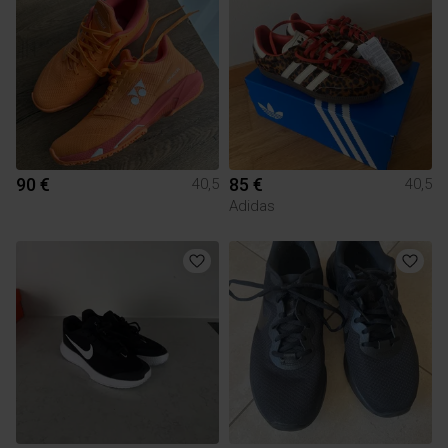
90 €
85 €
40,5
40,5
Adidas