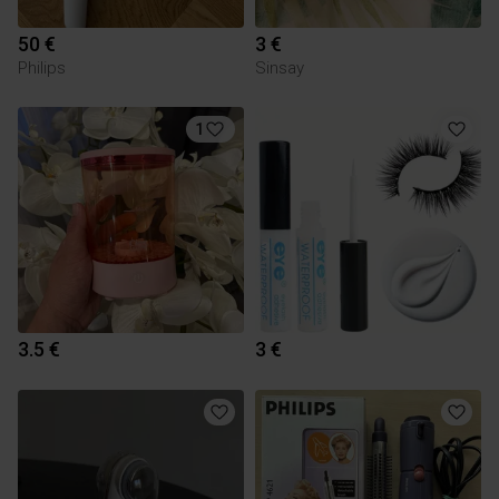
50 €
3 €
Philips
Sinsay
1
3.5 €
3 €