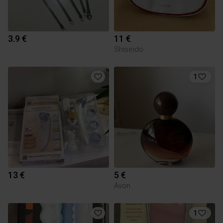
3.9 €
11 €
Shiseido
1
13 €
5 €
Avon
1