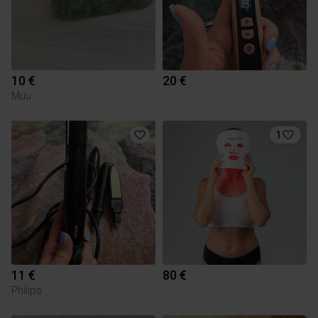
10 €
20 €
Muu
1
11 €
80 €
Philips