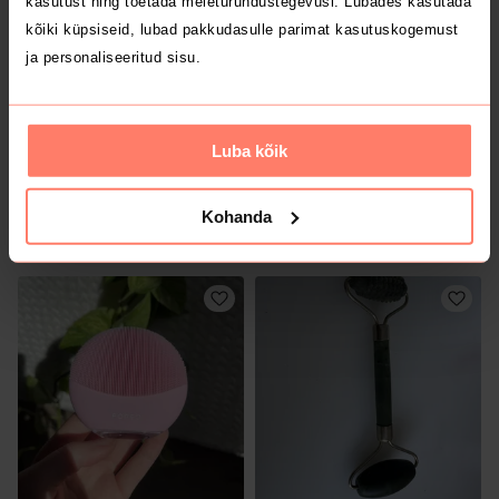
kasutust ning toetada meieturundustegevusi. Lubades kasutada
kõiki küpsiseid, lubad pakkudasulle parimat kasutuskogemust
ja personaliseeritud sisu.
Luba kõik
2 €
9 €
Kohanda
Sinsay
Muu