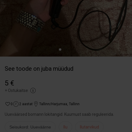
See toode on juba müüdud
5 €
+
Ostukaitse
0
2 aastat
Tallinn/Harjumaa
,
Tallinn
Uueväärsed bomann lokitangid. Kuumust saab reguleerida.
Seisukord: Uueväärne
Ilu
Ilutarvikud