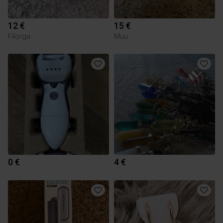
12 €
15 €
Filorga
Muu
0 €
4 €