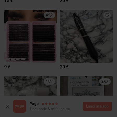
15 €
20 €
4
9 €
20 €
1
2
Yaga
Laadi alla äpp
Lisa toode & müü tasuta