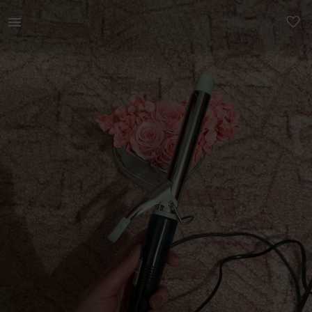
Ilu | Uueväärsed bomann lokitangid. Kuumust s | YAGA