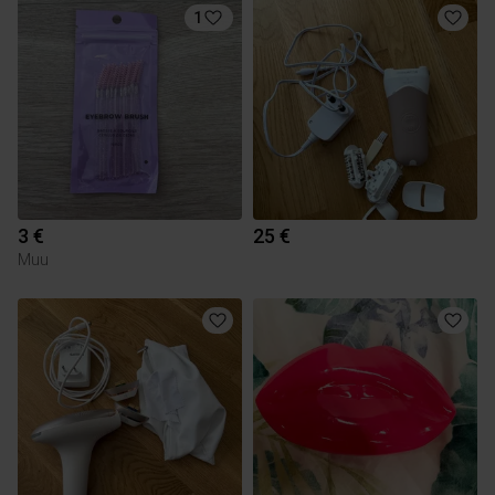
1
3 €
25 €
Muu