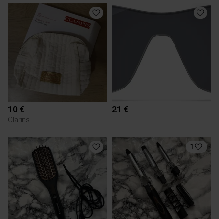
10 €
21 €
Clarins
1