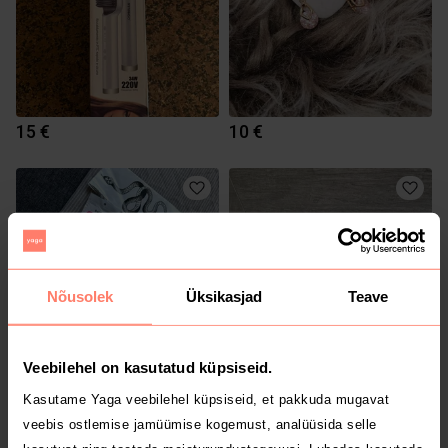
15 €
10 €
Nõusolek
Üksikasjad
Teave
Veebilehel on kasutatud küpsiseid.
4 €
25 €
Kasutame Yaga veebilehel küpsiseid, et pakkuda mugavat
veebis ostlemise jamüümise kogemust, analüüsida selle
5