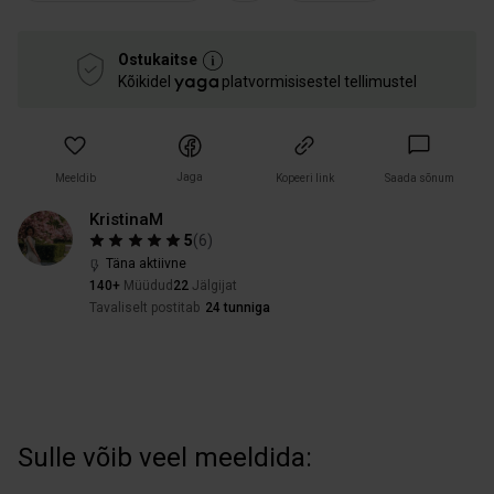
Ostukaitse
Kõikidel
platvormisisestel tellimustel
Jaga
Meeldib
Kopeeri link
Saada sõnum
KristinaM
5
(
6
)
Täna aktiivne
140+
Müüdud
22
Jälgijat
Tavaliselt postitab
24 tunniga
Sulle võib veel meeldida: