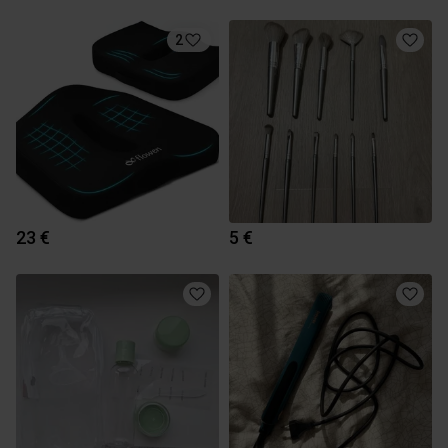
2
23 €
5 €