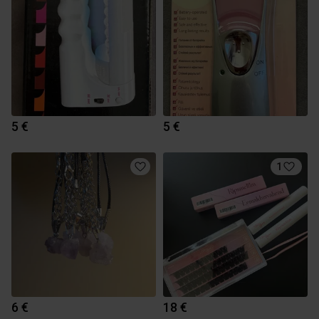
5 €
5 €
1
6 €
18 €