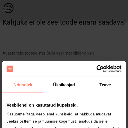
Naistele | TI sento roosad hõbe kõrvarõngad. Kantu | YAGA
😥
Kahjuks ei ole see toode enam saadaval
Avasta teisi tooteid, mis Sulle veel meeldida võiksid
Yaga pealehele
Nõusolek
Üksikasjad
Teave
Veebilehel on kasutatud küpsiseid.
Kasutame Yaga veebilehel küpsiseid, et pakkuda mugavat
veebis ostlemise jamüümise kogemust, analüüsida selle