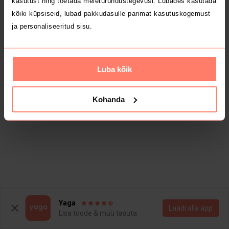
kasutust ning toetada meieturundustegevusi. Lubades kasutada
kõiki küpsiseid, lubad pakkudasulle parimat kasutuskogemust
ja personaliseeritud sisu.
Luba kõik
Kohanda
Yaga
Laadi alla äpp
Lisa toode & müü tasuta