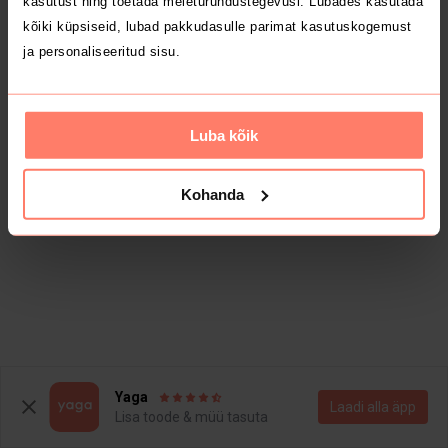
kasutust ning toetada meieturundustegevusi. Lubades kasutada
kõiki küpsiseid, lubad pakkudasulle parimat kasutuskogemust
ja personaliseeritud sisu.
Luba kõik
Kohanda
Yaga
Laadi alla äpp
Lisa toode & müü tasuta