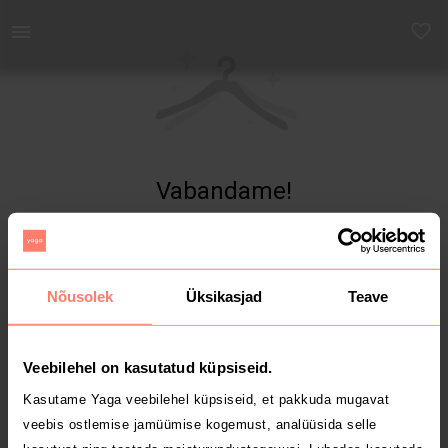
Yaga - Osta ja müü turvaliselt uut ja kasutatud kaupa
Vabandame!
Toodet ei leitud
Nõusolek
Üksikasjad
Teave
Veebilehel on kasutatud küpsiseid.
Kasutame Yaga veebilehel küpsiseid, et pakkuda mugavat
veebis ostlemise jamüümise kogemust, analüüsida selle