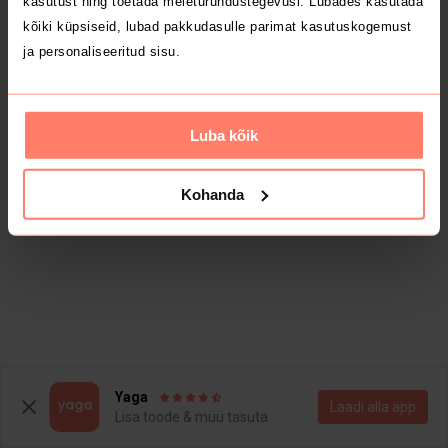
kasutust ning toetada meieturundustegevusi. Lubades kasutada
kõiki küpsiseid, lubad pakkudasulle parimat kasutuskogemust
ja personaliseeritud sisu.
Luba kõik
Kohanda
Yaga
Laadi alla äpp
Lisa toode & müü tasuta