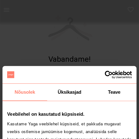
Yaga - Osta ja müü turvaliselt uut ja kasutatud kaupa
Vabandame!
Toodet ei leitud
Nõusolek
Üksikasjad
Teave
Veebilehel on kasutatud küpsiseid.
Kasutame Yaga veebilehel küpsiseid, et pakkuda mugavat
veebis ostlemise jamüümise kogemust, analüüsida selle