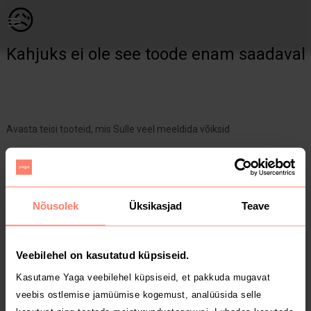
Lastele | Guess laiad püksid sees suurus 14 y. 1 | YAGA
😥
Kahjuks ei ole see toode enam saadaval
Avasta teisi tooteid, mis Sulle veel meeldida võiksid
Yaga pealehele
Nõusolek
Üksikasjad
Teave
Veebilehel on kasutatud küpsiseid.
Kasutame Yaga veebilehel küpsiseid, et pakkuda mugavat
veebis ostlemise jamüümise kogemust, analüüsida selle