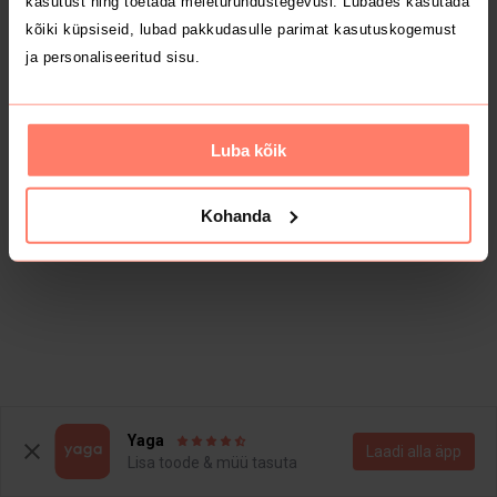
kasutust ning toetada meieturundustegevusi. Lubades kasutada
kõiki küpsiseid, lubad pakkudasulle parimat kasutuskogemust
ja personaliseeritud sisu.
Luba kõik
Kohanda
Yaga
Laadi alla äpp
Lisa toode & müü tasuta