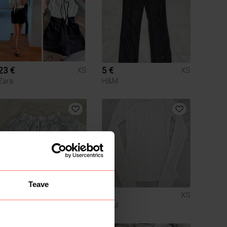
23 €
5 €
XS
XS
Zara
H&M
Teave
10 €
3 €
XS
XS
H&M