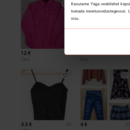
Kasutame Yaga veebilehel küpsi
toetada meieturundustegevusi. L
sisu.
12 €
6 €
XS
X
Zara
Muu
3.5 €
4 €
XS
X