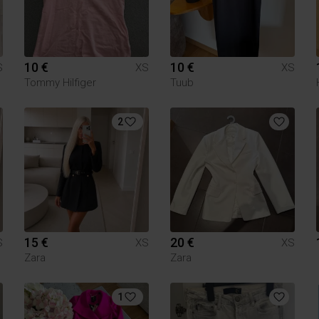
10 €
10 €
S
XS
XS
Tommy Hilfiger
Tuub
2
15 €
20 €
S
XS
XS
Zara
Zara
1