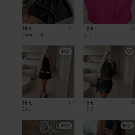
18 €
12 €
XS
X
Calvin Klein
Zara
1
15 €
13 €
XS
X
Zara
H&M
1
3