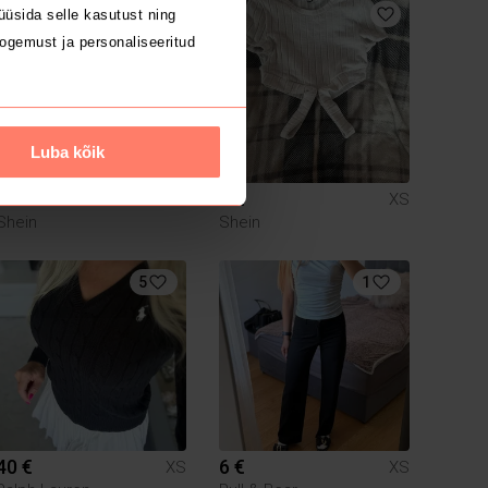
üsida selle kasutust ning
ogemust ja personaliseeritud
Luba kõik
10 €
5 €
XS
XS
Shein
Shein
5
1
40 €
6 €
XS
XS