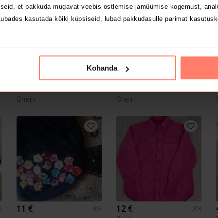
seid, et pakkuda mugavat veebis ostlemise jamüümise kogemust, analü
ubades kasutada kõiki küpsiseid, lubad pakkudasulle parimat kasutusk
Kohanda
15 €
15 €
S
XS
XS
Shein
Shein
11 €
12 €
S
XS
XS