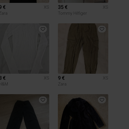
9 €
35 €
XS
XS
Zara
Tommy Hilfiger
3 €
9 €
XS
XS
H&M
Zara