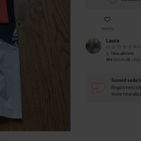
Meeldib
Laura
Arv
Täna aktiivne
30+
Müüdud
0
Jälgij
Soovid seda 
Registreeru sii
toote hind alla