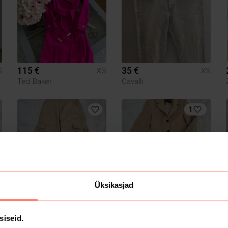
115 €
35 €
S
XS
XS
Ted Baker
Cavalli
1
Üksikasjad
12 €
30 €
S
XS
XS
H&M
Zara
siseid.