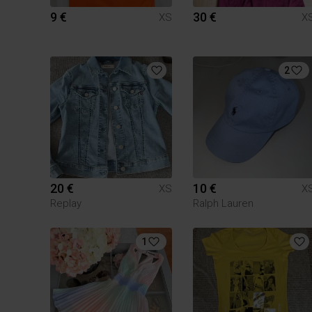
9 €
30 €
XS
X
2
20 €
10 €
XS
X
Replay
Ralph Lauren
1