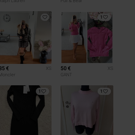
Ralph Lauren
Pull & Bear
1
85 €
50 €
XS
XS
Moncler
GANT
1
1