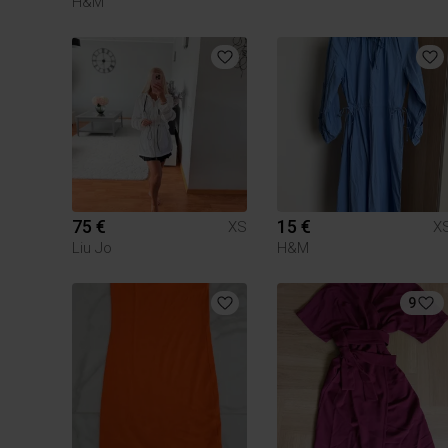
H&M
75 €
15 €
XS
X
Liu Jo
H&M
9