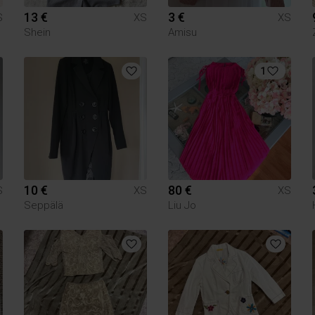
13 €
3 €
S
XS
XS
Shein
Amisu
1
10 €
80 €
S
XS
XS
Seppälä
Liu Jo