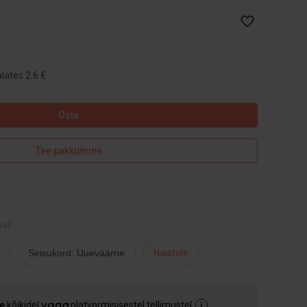
lates 2.6 €
Osta
Tee pakkumine
aali
Seisukord: Uueväärne
Naistele
e
kõikidel
platvormisisestel tellimustel