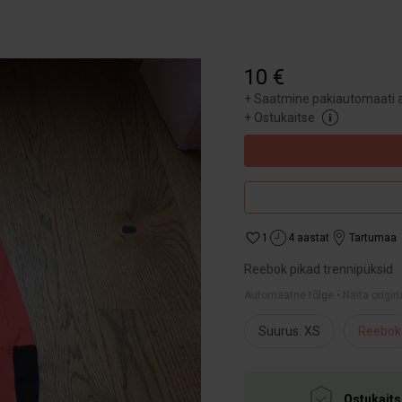
10 €
+
Saatmine pakiautomaati a
+
Ostukaitse
1
4 aastat
Tartumaa
Reebok pikad trennipüksid
Automaatne tõlge • Näita origin
Suurus: XS
Reebok
Ostukaits