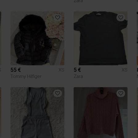
Zara
55 €
5 €
S
XS
XS
Tommy Hilfiger
Zara