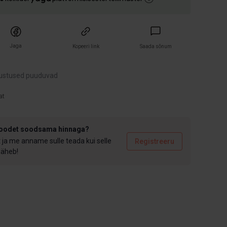
Jaga
Kopeeri link
Saada sõnum
ustused puuduvad
at
toodet soodsama hinnaga?
t ja me anname sulle teada kui selle
Registreeru
 läheb!