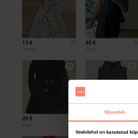
15 €
40 €
XS
X
Lindex
Zara
Nõusolek
20 €
14 €
XS
X
Zara
House
Veebilehel on kasutatud küp