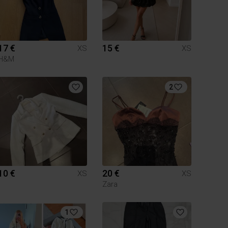
17 €
15 €
XS
XS
H&M
2
10 €
20 €
XS
XS
Zara
1