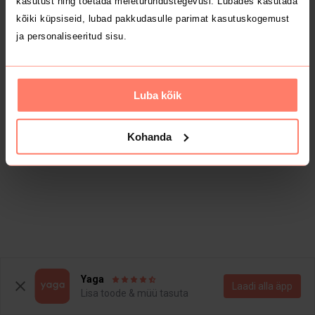
kasutust ning toetada meieturundustegevusi. Lubades kasutada
kõiki küpsiseid, lubad pakkudasulle parimat kasutuskogemust
ja personaliseeritud sisu.
Luba kõik
Kohanda
Yaga
Laadi alla äpp
Lisa toode & müü tasuta