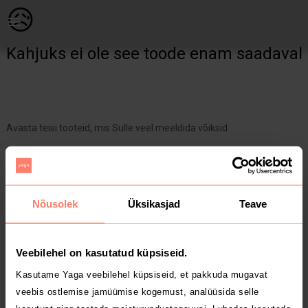
Raamatud & ajakirjad | Lidia Rekosz-Domagala raamat “Loomad me | YAGA
😥
Kahjuks ei ole see toode enam saadaval
Avasta teisi tooteid, mis Sulle veel meeldida võiksid
Yaga pealehele
Nõusolek
Üksikasjad
Teave
Veebilehel on kasutatud küpsiseid.
Kasutame Yaga veebilehel küpsiseid, et pakkuda mugavat
veebis ostlemise jamüümise kogemust, analüüsida selle