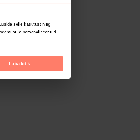
üsida selle kasutust ning
ogemust ja personaliseeritud
Luba kõik