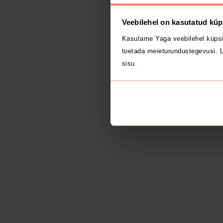
Veebilehel on kasutatud küp
Kasutame Yaga veebilehel küpsi
toetada meieturundustegevusi. L
sisu.