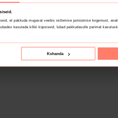
siseid.
seid, et pakkuda mugavat veebis ostlemise jamüümise kogemust, analü
ubades kasutada kõiki küpsiseid, lubad pakkudasulle parimat kasutusk
Kohanda