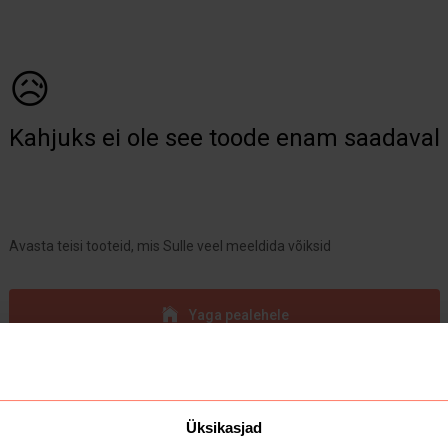
😥
Kahjuks ei ole see toode enam saadaval
Avasta teisi tooteid, mis Sulle veel meeldida võiksid
Yaga pealehele
Üksikasjad