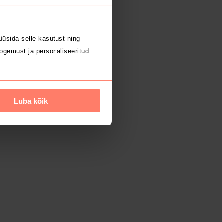
üsida selle kasutust ning
ogemust ja personaliseeritud
Luba kõik