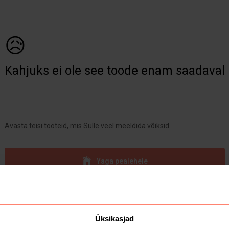
😥
Kahjuks ei ole see toode enam saadaval
Avasta teisi tooteid, mis Sulle veel meeldida võiksid
Yaga pealehele
Üksikasjad