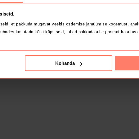
siseid.
seid, et pakkuda mugavat veebis ostlemise jamüümise kogemust, analü
ubades kasutada kõiki küpsiseid, lubad pakkudasulle parimat kasutusk
Kohanda