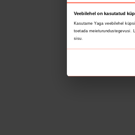
Veebilehel on kasutatud küp
Kasutame Yaga veebilehel küpsi
toetada meieturundustegevusi. L
sisu.