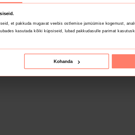
siseid.
seid, et pakkuda mugavat veebis ostlemise jamüümise kogemust, analü
ubades kasutada kõiki küpsiseid, lubad pakkudasulle parimat kasutusk
Kohanda