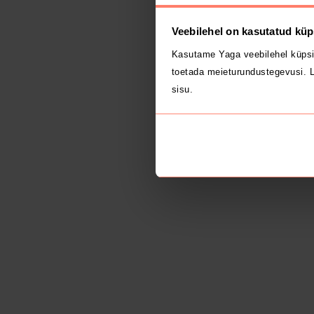
Veebilehel on kasutatud küp
Kasutame Yaga veebilehel küpsi
toetada meieturundustegevusi. L
sisu.