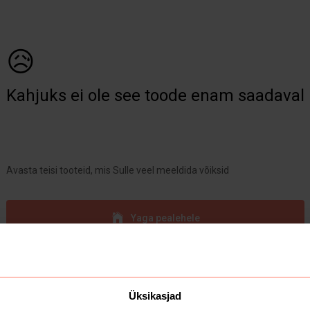
😥
Kahjuks ei ole see toode enam saadaval
Avasta teisi tooteid, mis Sulle veel meeldida võiksid
Yaga pealehele
Üksikasjad