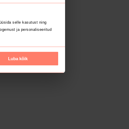
üsida selle kasutust ning
ogemust ja personaliseeritud
Luba kõik