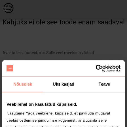
Raamatud & ajakirjad | Luuleklassika raamatud. Poodides saadav | YAGA
😥
Kahjuks ei ole see toode enam saadaval
Avasta teisi tooteid, mis Sulle veel meeldida võiksid
Yaga pealehele
Nõusolek
Üksikasjad
Teave
Veebilehel on kasutatud küpsiseid.
Kasutame Yaga veebilehel küpsiseid, et pakkuda mugavat
veebis ostlemise jamüümise kogemust, analüüsida selle