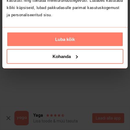
kasutust ning toetada meieturundustegevusi. Lubades kasutada
kõiki küpsiseid, lubad pakkudasulle parimat kasutuskogemust
ja personaliseeritud sisu.
Luba kõik
Kohanda
Yaga
Laadi alla äpp
Lisa toode & müü tasuta