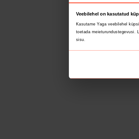
Veebilehel on kasutatud küp
Kasutame Yaga veebilehel küpsi
toetada meieturundustegevusi. L
sisu.