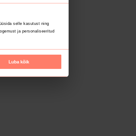
üsida selle kasutust ning
ogemust ja personaliseeritud
Luba kõik