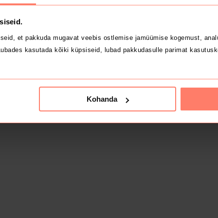
siseid.
seid, et pakkuda mugavat veebis ostlemise jamüümise kogemust, analü
ubades kasutada kõiki küpsiseid, lubad pakkudasulle parimat kasutusk
Kohanda