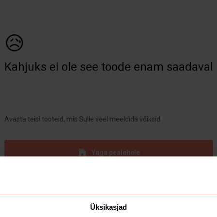
😥
Kahjuks ei ole see toode enam saadaval
Avasta teisi tooteid, mis Sulle veel meeldida võiksid
Yaga pealehele
Üksikasjad