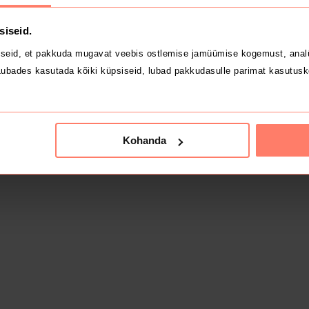
siseid.
seid, et pakkuda mugavat veebis ostlemise jamüümise kogemust, analü
ubades kasutada kõiki küpsiseid, lubad pakkudasulle parimat kasutusk
Kohanda