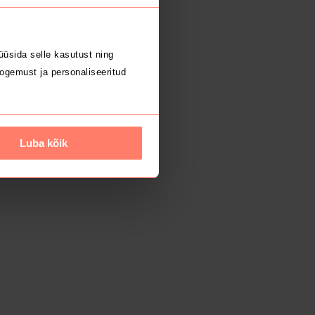
üsida selle kasutust ning
ogemust ja personaliseeritud
Luba kõik