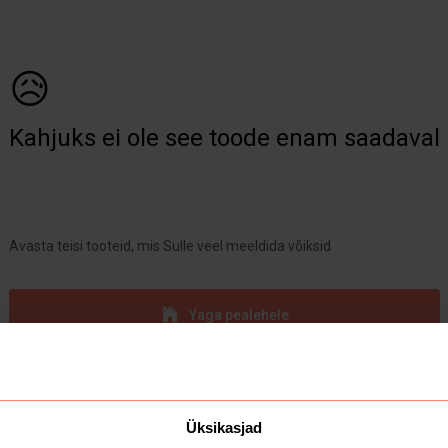
😥
Kahjuks ei ole see toode enam saadaval
Avasta teisi tooteid, mis Sulle veel meeldida võiksid
Yaga pealehele
Üksikasjad