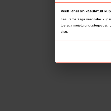
Veebilehel on kasutatud küp
Kasutame Yaga veebilehel küpsi
toetada meieturundustegevusi. L
sisu.