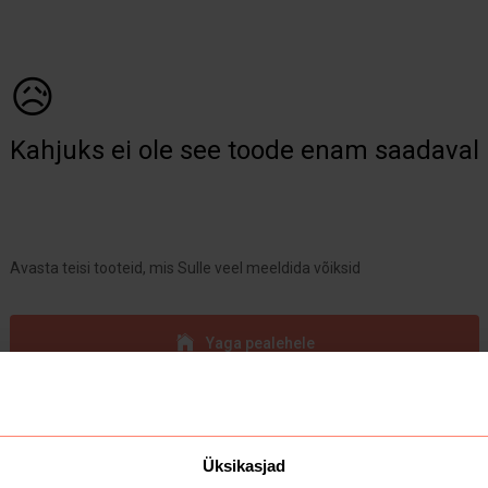
😥
Kahjuks ei ole see toode enam saadaval
Avasta teisi tooteid, mis Sulle veel meeldida võiksid
Yaga pealehele
Üksikasjad