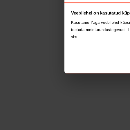
Veebilehel on kasutatud küp
Kasutame Yaga veebilehel küpsi
toetada meieturundustegevusi. L
sisu.