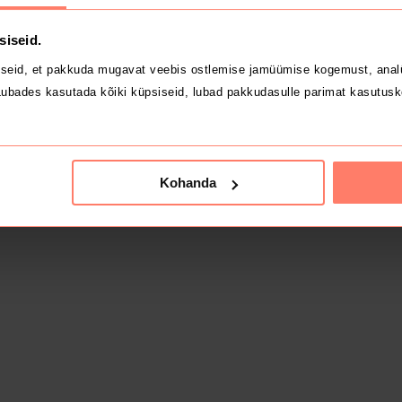
siseid.
seid, et pakkuda mugavat veebis ostlemise jamüümise kogemust, analü
ubades kasutada kõiki küpsiseid, lubad pakkudasulle parimat kasutusk
Kohanda