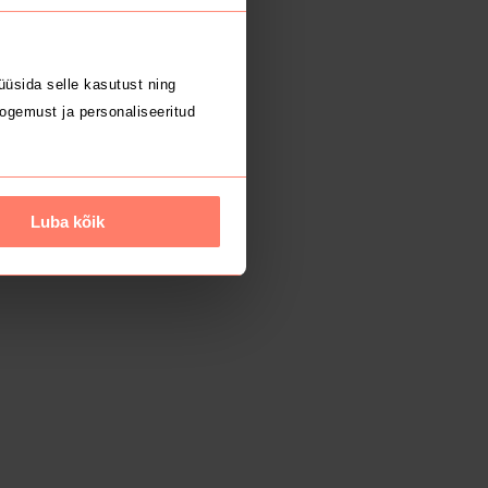
üsida selle kasutust ning
ogemust ja personaliseeritud
Luba kõik