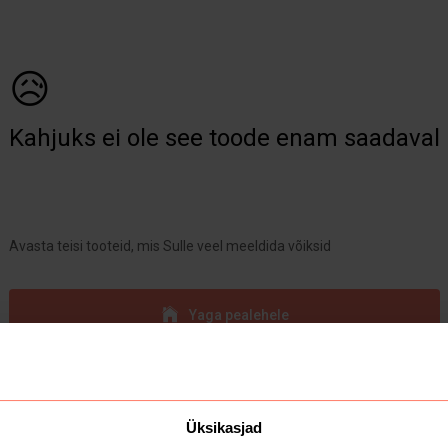
😥
Kahjuks ei ole see toode enam saadaval
Avasta teisi tooteid, mis Sulle veel meeldida võiksid
Yaga pealehele
Üksikasjad