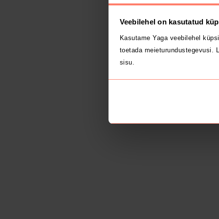
Veebilehel on kasutatud küp
Kasutame Yaga veebilehel küpsi
toetada meieturundustegevusi. L
sisu.