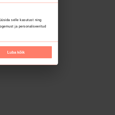
üsida selle kasutust ning
ogemust ja personaliseeritud
Luba kõik