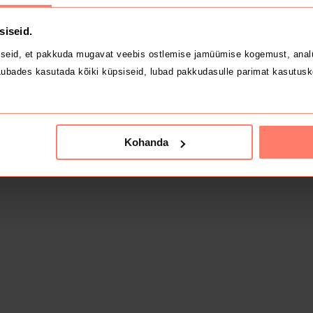
siseid.
seid, et pakkuda mugavat veebis ostlemise jamüümise kogemust, analü
ubades kasutada kõiki küpsiseid, lubad pakkudasulle parimat kasutusk
Kohanda