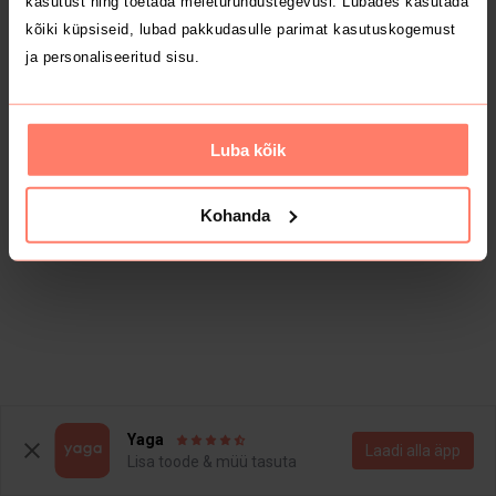
kasutust ning toetada meieturundustegevusi. Lubades kasutada
kõiki küpsiseid, lubad pakkudasulle parimat kasutuskogemust
ja personaliseeritud sisu.
Luba kõik
Kohanda
Yaga
Laadi alla äpp
Lisa toode & müü tasuta