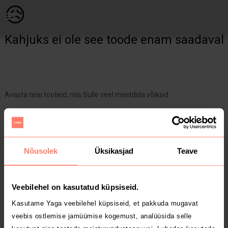
Naistele | kollane pluus, kappi seisma jäänud | YAGA
😥
Kahjuks ei ole see toode enam saadaval
Avasta teisi tooteid, mis Sulle veel meeldida võiksid
Yaga pealehele
Nõusolek
Üksikasjad
Teave
Veebilehel on kasutatud küpsiseid.
Kasutame Yaga veebilehel küpsiseid, et pakkuda mugavat
veebis ostlemise jamüümise kogemust, analüüsida selle