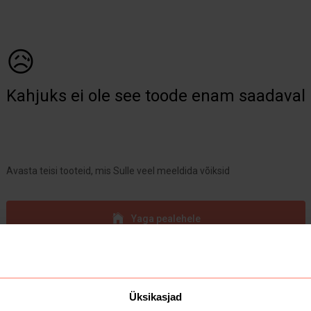
😥
Kahjuks ei ole see toode enam saadaval
Avasta teisi tooteid, mis Sulle veel meeldida võiksid
Yaga pealehele
Üksikasjad