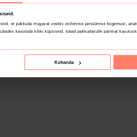
siseid.
seid, et pakkuda mugavat veebis ostlemise jamüümise kogemust, analü
ubades kasutada kõiki küpsiseid, lubad pakkudasulle parimat kasutusk
Kohanda