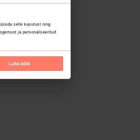
üsida selle kasutust ning
ogemust ja personaliseeritud
Luba kõik