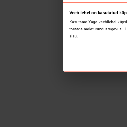
Veebilehel on kasutatud küp
Kasutame Yaga veebilehel küpsi
toetada meieturundustegevusi. L
sisu.