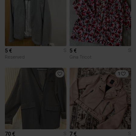
5 €
5 €
S
S
Reserved
Gina Tricot
1
70 €
7 €
S
S