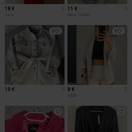
18 €
11 €
S
S
Zara
New Yorker
2
1
10 €
8 €
S
S
H&M