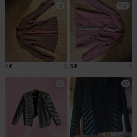
1
4 €
5 €
S
S