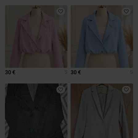
30 €
30 €
S
S