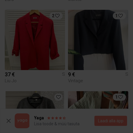
2
1
37 €
9 €
S
S
Liu Jo
Vintage
1
Yaga
Laadi alla äpp
Lisa toode & müü tasuta