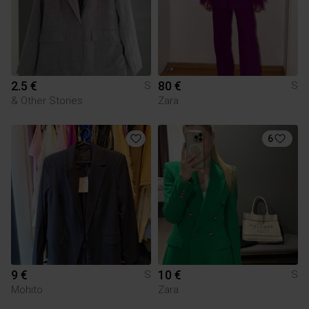
2.5 €
80 €
S
S
& Other Stories
Zara
6
9 €
10 €
S
S
Mohito
Zara