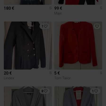
180 €
99 €
S
S
Maje
1
20 €
5 €
S
S
Lindex
Tom Tailor
8
1