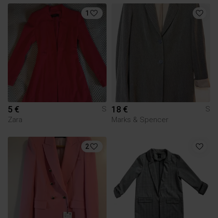
1
5 €
18 €
S
S
Zara
Marks & Spencer
2