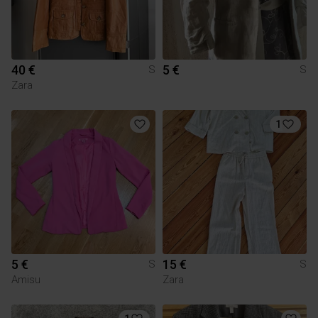
40 €
5 €
S
S
Zara
1
5 €
15 €
S
S
Amisu
Zara