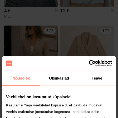
4 €
12 €
S
S
Muu
2
1
Nõusolek
Üksikasjad
Teave
25 €
7 €
S
S
Muu
Amisu
Veebilehel on kasutatud küpsiseid.
1
1
Kasutame Yaga veebilehel küpsiseid, et pakkuda mugavat
veebis ostlemise jamüümise kogemust, analüüsida selle