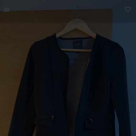
Naistele | Reserved must viisakas jakk venivast ka | YAGA