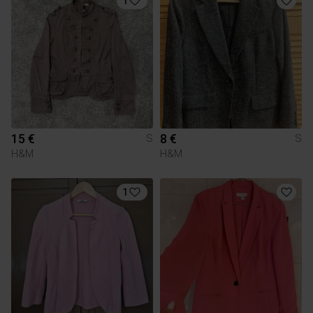
1
15 €
8 €
S
S
H&M
H&M
1