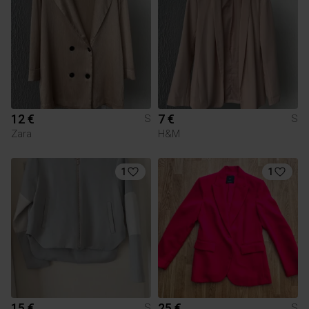
12 €
7 €
S
S
Zara
H&M
1
1
15 €
25 €
S
S