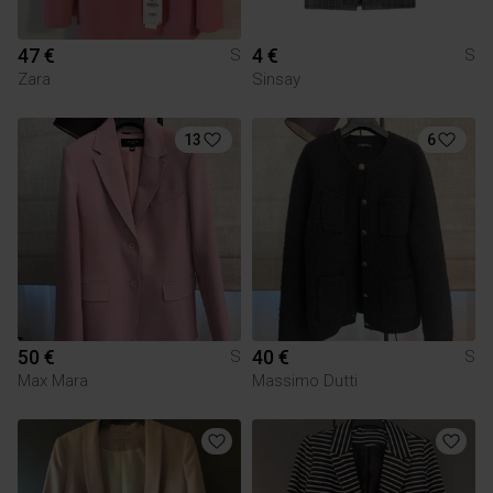
47 €
4 €
S
S
Zara
Sinsay
13
6
50 €
40 €
S
S
Max Mara
Massimo Dutti