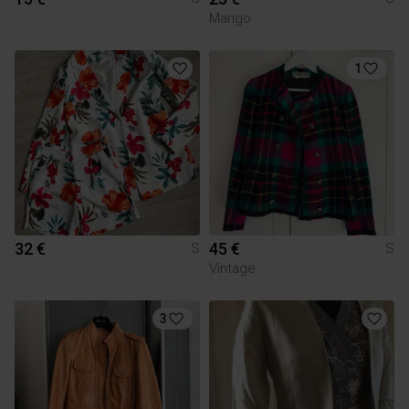
Mango
1
32 €
45 €
S
S
Vintage
3