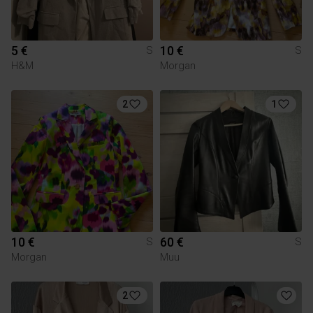
5 €
10 €
S
S
H&M
Morgan
2
1
10 €
60 €
S
S
Morgan
Muu
2