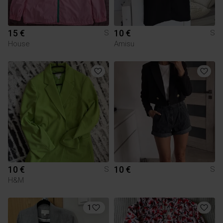
15 €
10 €
S
S
House
Amisu
10 €
10 €
S
S
H&M
1