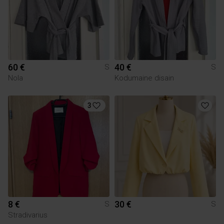
60 €
40 €
S
S
Nola
Kodumaine disain
3
8 €
30 €
S
S
Stradivarius