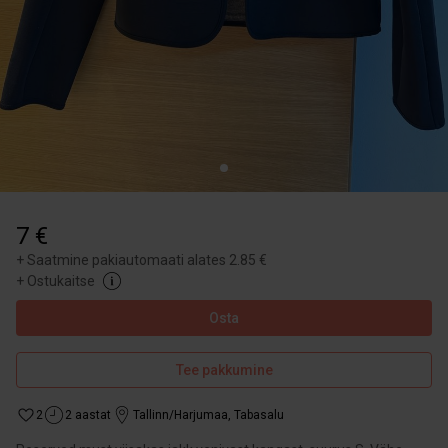
7 €
+
Saatmine pakiautomaati alates 2.85 €
+
Ostukaitse
Osta
Tee pakkumine
2
2 aastat
Tallinn/Harjumaa
,
Tabasalu