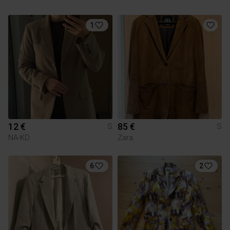
1
12 €
85 €
S
S
NA-KD
Zara
6
2