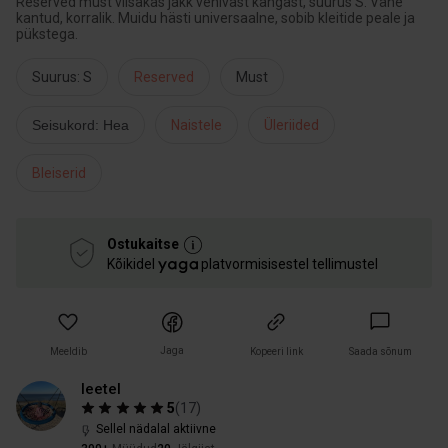
Reserved must viisakas jakk venivast kangast, suurus S. Vähe
kantud, korralik. Muidu hästi universaalne, sobib kleitide peale ja
pükstega.
Suurus: S
Reserved
Must
Seisukord: Hea
Naistele
Üleriided
Bleiserid
Ostukaitse
Kõikidel
platvormisisestel tellimustel
Jaga
Meeldib
Kopeeri link
Saada sõnum
leetel
5
(
17
)
Sellel nädalal aktiivne