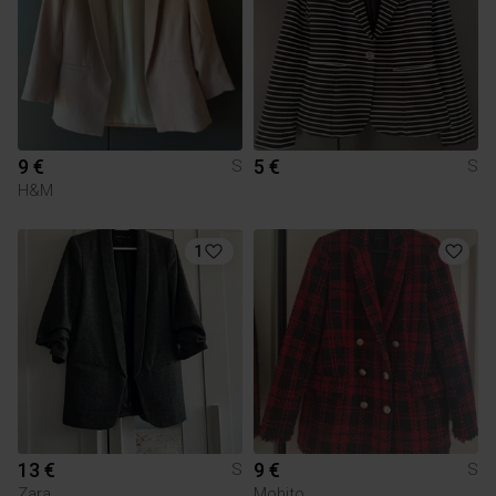
9 €
5 €
S
S
H&M
1
13 €
9 €
S
S
Zara
Mohito