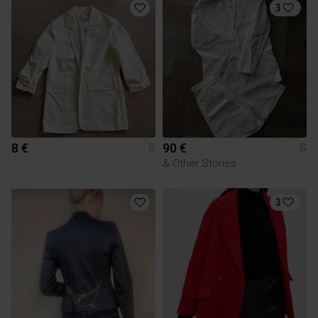
3
8 €
90 €
S
S
& Other Stories
3