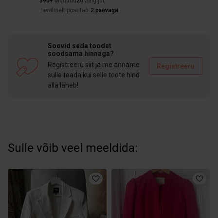
390+
Müüdud
20
Jälgijat
Tavaliselt postitab
2 päevaga
Soovid seda toodet
soodsama hinnaga?
Registreeru siit ja me anname
Registreeru
sulle teada kui selle toote hind
alla läheb!
Sulle võib veel meeldida: