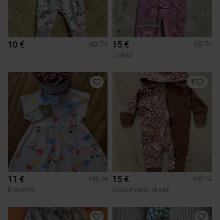
10 €
15 €
68/74
68/74
Celavi
1
11 €
15 €
68/74
68/74
Moomin
Kodumaine disain