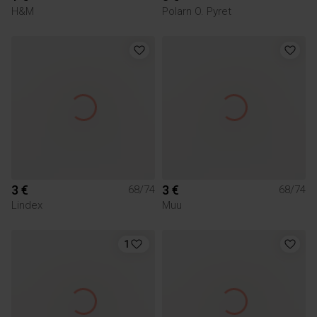
H&M
Polarn O. Pyret
3 €
3 €
68/74
68/74
Lindex
Muu
1