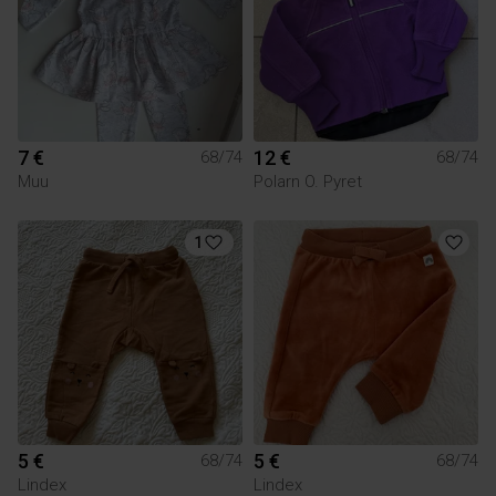
7 €
12 €
68/74
68/74
Muu
Polarn O. Pyret
1
5 €
5 €
68/74
68/74
Lindex
Lindex