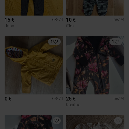
15 €
10 €
68/74
68/74
Joha
iElm
1
1
0 €
25 €
68/74
68/74
Käsitöö