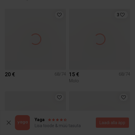
3
20 €
15 €
68/74
68/74
Molo
Yaga
Laadi alla äpp
Lisa toode & müü tasuta