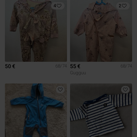
4
2
50 €
55 €
68/74
68/74
Gugguu