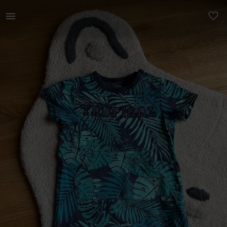
Lastele | Lühikeste varukatega romper, väga pehme | YAGA