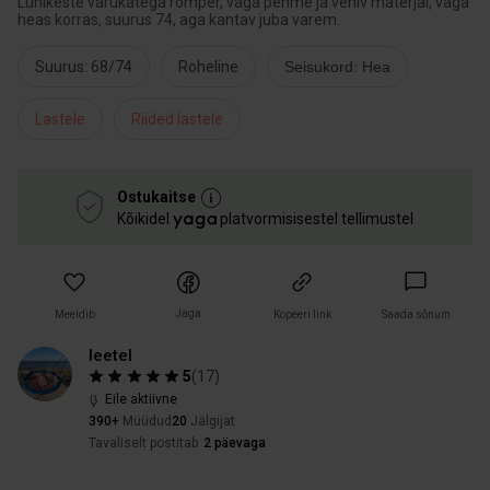
Lühikeste varukatega romper, väga pehme ja veniv materjal, väga
heas korras, suurus 74, aga kantav juba varem.
Suurus: 68/74
Roheline
Seisukord: Hea
Lastele
Riided lastele
Ostukaitse
Kõikidel
platvormisisestel tellimustel
Jaga
Meeldib
Kopeeri link
Saada sõnum
leetel
5
(
17
)
Eile aktiivne
390+
Müüdud
20
Jälgijat
Tavaliselt postitab
2 päevaga