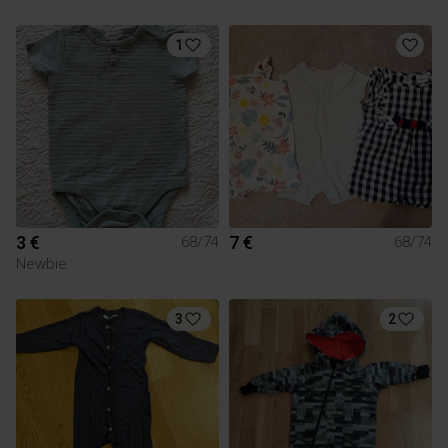
1
3 €
7 €
68/74
68/74
Newbie
3
2