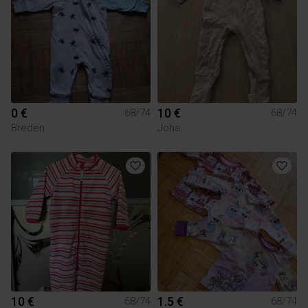
0 €
10 €
68/74
68/74
Breden
Joha
10 €
1.5 €
68/74
68/74