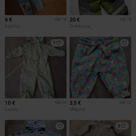
6 €
20 €
68/74
68/74
Käsitöö
Didriksons
1
10 €
3.5 €
68/74
68/74
Lenne
Mayoral
3