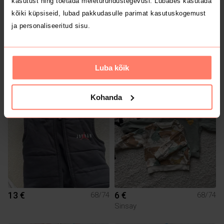
kasutust ning toetada meieturundustegevusi. Lubades kasutada
kõiki küpsiseid, lubad pakkudasulle parimat kasutuskogemust
ja personaliseeritud sisu.
6.5 €
40 €
68/74
68/74
Luba kõik
Lenne
Kohanda
13 €
6 €
68/74
68/74
Sinsay