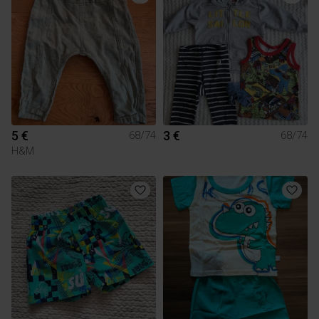
5 €
3 €
68/74
68/74
H&M