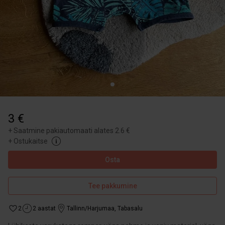
3 €
+
Saatmine pakiautomaati alates 2.6 €
+
Ostukaitse
Osta
Tee pakkumine
2
2 aastat
Tallinn/Harjumaa
,
Tabasalu