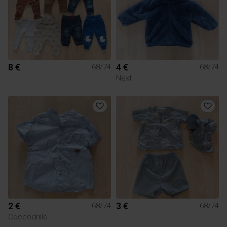
8 €
4 €
68/74
68/74
Next
2 €
3 €
68/74
68/74
Coccodrillo