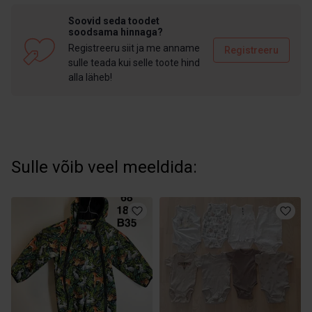
Soovid seda toodet
soodsama hinnaga?
Registreeru siit ja me anname
Registreeru
sulle teada kui selle toote hind
alla läheb!
Sulle võib veel meeldida: