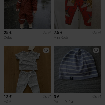
25 €
7.5 €
68/74
68/74
Celavi
Mini Rodini
13 €
3 €
68/74
68/74
H&M
Polarn O. Pyret