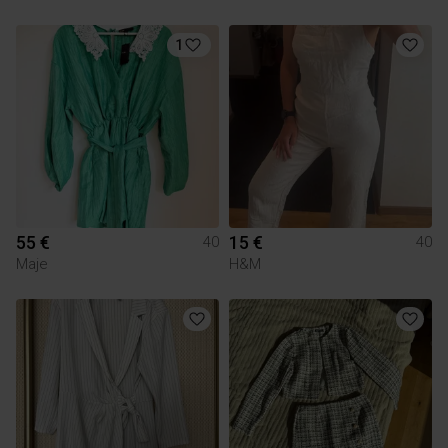
1
55 €
15 €
40
40
Maje
H&M