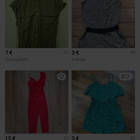
7 €
3 €
40
40
Springfield
Adidas
2
15 €
3 €
40
40