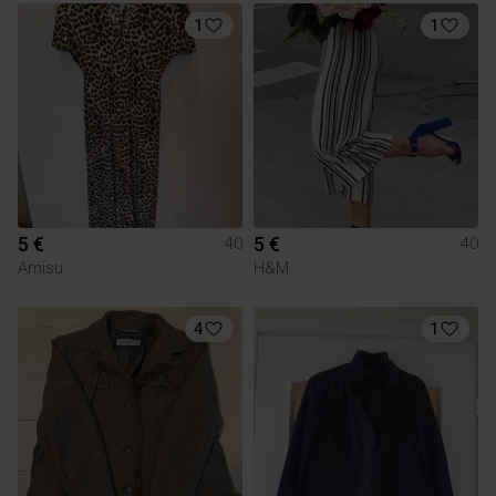
1
1
5 €
5 €
40
40
Amisu
H&M
4
1