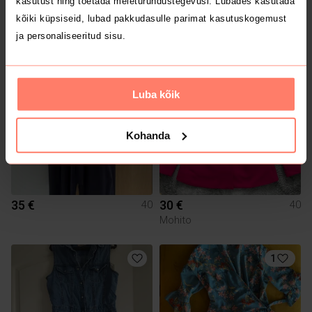
kasutust ning toetada meieturundustegevusi. Lubades kasutada
18 €
105 €
40
40
kõiki küpsiseid, lubad pakkudasulle parimat kasutuskogemust
Next
Massimo Dutti
ja personaliseeritud sisu.
2
2
Luba kõik
Kohanda
35 €
30 €
40
40
Mohito
1