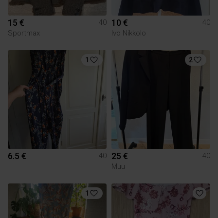
15 €
10 €
40
40
Sportmax
Ivo Nikkolo
1
2
6.5 €
25 €
40
40
Muu
1