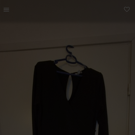
Naistele | Stiilne pükskostüüm (onesie), taskuteg | YAGA