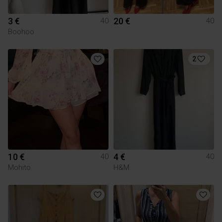
3 €
20 €
40
40
Boohoo
2
10 €
4 €
40
40
Mohito
H&M