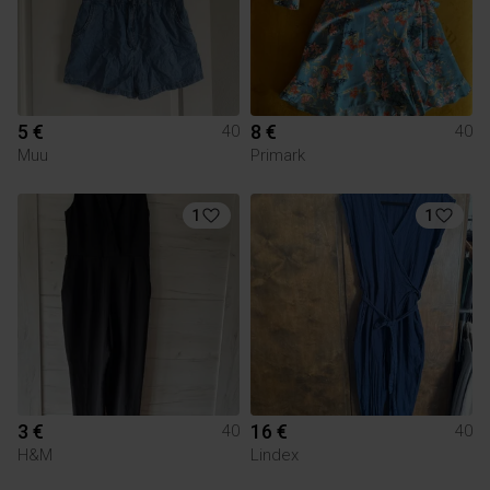
5 €
8 €
40
40
Muu
Primark
1
1
3 €
16 €
40
40
H&M
Lindex