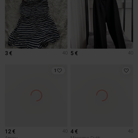
3 €
5 €
40
40
1
12 €
4 €
40
40
Amisu
Massimo Dutti