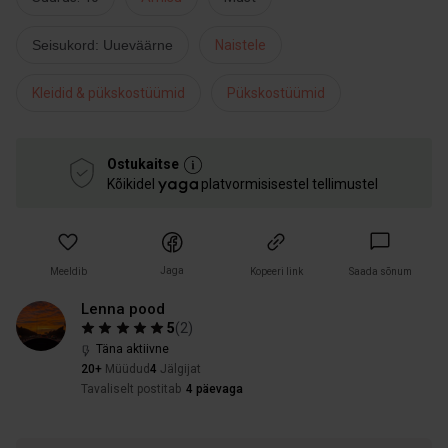
Seisukord: Uueväärne
Naistele
Kleidid & pükskostüümid
Pükskostüümid
Ostukaitse
Kõikidel
platvormisisestel tellimustel
Jaga
Meeldib
Kopeeri link
Saada sõnum
Lenna pood
5
(
2
)
Täna aktiivne
20+
Müüdud
4
Jälgijat
Tavaliselt postitab
4 päevaga