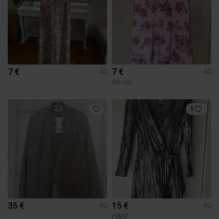
7 €
7 €
40
40
Amisu
1
35 €
15 €
40
40
H&M