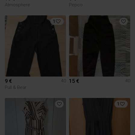
Atmosphere
Pepco
1
9 €
15 €
40
40
Pull & Bear
1