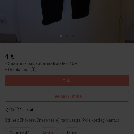
4 €
+
Saatmine pakiautomaati alates 2.6 €
+
Ostukaitse
Osta
Tee pakkumine
2
2 aastat
Stiilne pükskostüüm (onesie), taskutega. Pole kordagi kantud
Suurus: 40
Amisu
Must