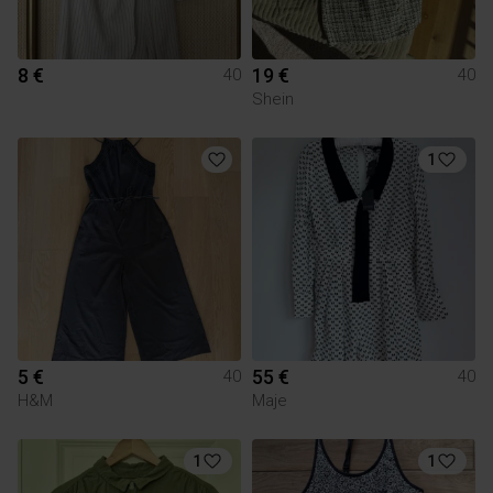
8 €
19 €
40
40
Shein
1
5 €
55 €
40
40
H&M
Maje
1
1