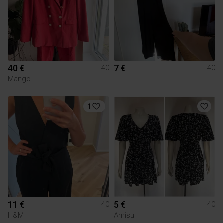
40 €
7 €
40
40
Mango
1
11 €
5 €
40
40
H&M
Amisu