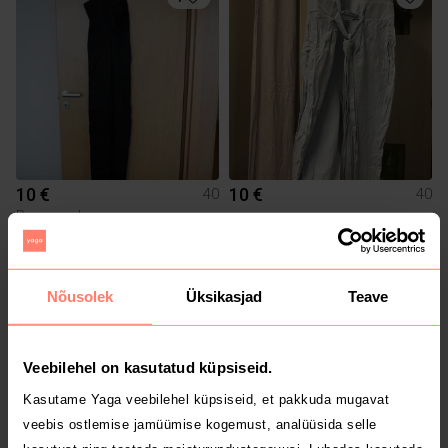
10 €
10 €
40
40
Reserved
3
3
Nõusolek
Üksikasjad
Teave
Veebilehel on kasutatud küpsiseid.
Kasutame Yaga veebilehel küpsiseid, et pakkuda mugavat
veebis ostlemise jamüümise kogemust, analüüsida selle