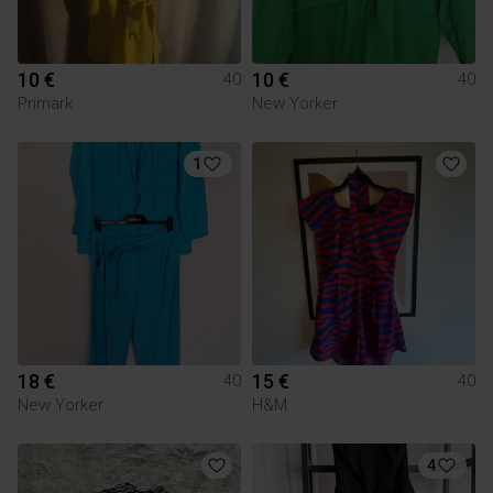
10 €
10 €
40
40
Primark
New Yorker
1
18 €
15 €
40
40
New Yorker
H&M
4